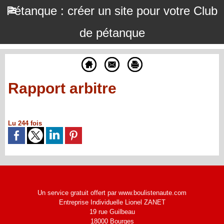
Pétanque : créer un site pour votre Club
de pétanque
Rapport arbitre
Lu 244 fois
Un service gratuit offert par www.boulistenaute.com
Entreprise Individuelle Lionel ZANET
19 rue Guilbeau
18000 Bourges