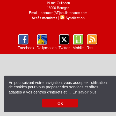
19 rue Guilbeau
18000 Bourges
Email : contacts[AT]boulistenaute.com
|
Accès membres
Syndication
Facebook
Dailymotion
Twitter
Mobile
Rss
En poursuivant votre navigation, vous acceptez l’utilisation
de cookies pour vous proposer des services et offres
adaptés à vos centres d’intérêts et ...
En savoir plus
Ok