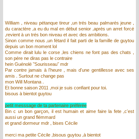
William , niveau pétanque tireur ,un trés beau palmarés jeune ,
du caractère ,a eu du mal en début senior ,aprés un arret forcé
,revient à un trés bon niveau et avec des ambitions.
Sinon comme nous ,un fétard il fait parti de la famille de guytou
depuis un bon moment lol
Comme dirait lulu le corse ,les chiens ne font pas des chats ,
son pére ne diras pas le contraire
hein Guénolé "Sourisseau" mdr
Par contre jamais à l'heure , mais d'une gentillesse avec ses
amis . Surtout ne change pas
mon Will Montana .
Et bonne saison 2011 ,moi je suis confiant pour toi.
bisous à bientot guytou
petit messsage de ta partenaire préférée
Bin c un bon garçon, il est humain et aime faire la fete ,c'est
aussi un grand flémmard
et grand dormeur mdr , bises Cécile
merci ma petite Cécile ,bisous guytou ,à bientot