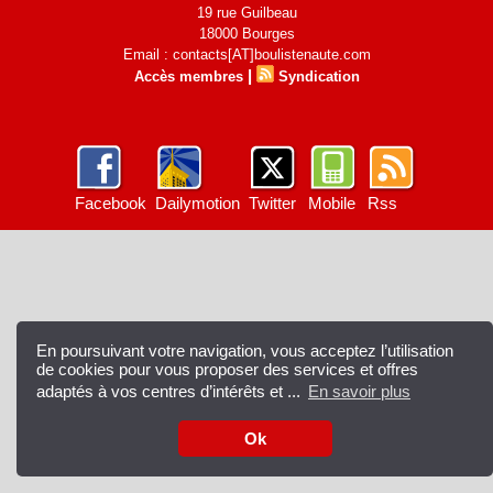
19 rue Guilbeau
18000 Bourges
Email : contacts[AT]boulistenaute.com
|
Accès membres
Syndication
Facebook
Dailymotion
Twitter
Mobile
Rss
En poursuivant votre navigation, vous acceptez l’utilisation
de cookies pour vous proposer des services et offres
adaptés à vos centres d’intérêts et ...
En savoir plus
Ok