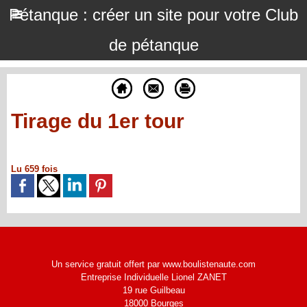
Pétanque : créer un site pour votre Club
de pétanque
Tirage du 1er tour
Lu 659 fois
Un service gratuit offert par www.boulistenaute.com
Entreprise Individuelle Lionel ZANET
19 rue Guilbeau
18000 Bourges