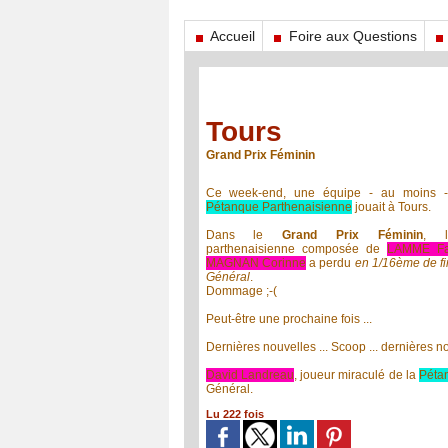
Accueil
Foire aux Questions
Tours
Grand Prix Féminin
Ce week-end, une équipe - au moins -
Pétanque Parthenaisienne
jouait à Tours.
Dans le
Grand Prix Féminin
, l
parthenaisienne composée de
LAMME Fa
MAGNAN Corinne
a perdu
en 1/16ème de fi
Général
.
Dommage ;-(
Peut-être une prochaine fois ...
Dernières nouvelles ... Scoop ... dernières nou
David Landreau
, joueur miraculé de la
Péta
Général.
Lu 222 fois