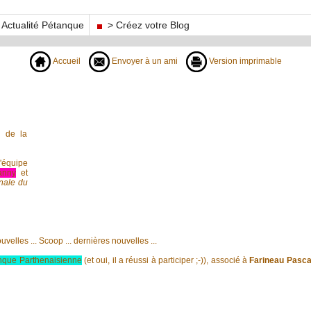
Actualité Pétanque
> Créez votre Blog
Accueil
Envoyer à un ami
Version imprimable
 de la
'équipe
nny
et
nale du
velles ... Scoop ... dernières nouvelles ...
nque Parthenaisienne
(et oui, il a réussi à participer ;-)), associé à
Farineau Pascal