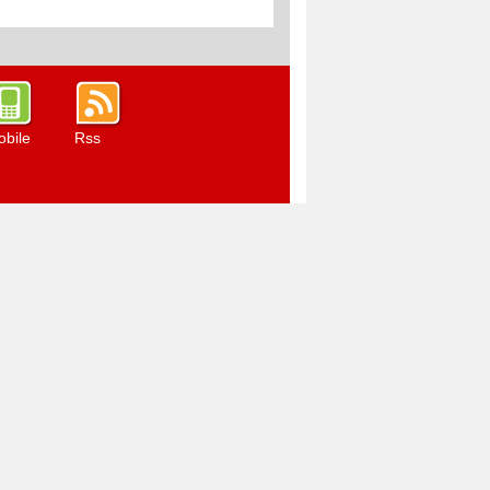
bile
Rss