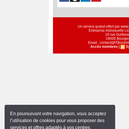
Un service gratuit offert par ww
Entreprise Individuelle L
19 rue Guilbea
18000 Bourge
Email : contacts[AT]bouli
Accès membres
|
S
En poursuivant votre navigation, vous acceptez
l’utilisation de cookies pour vous proposer des
services et offres adaptés à vos centres