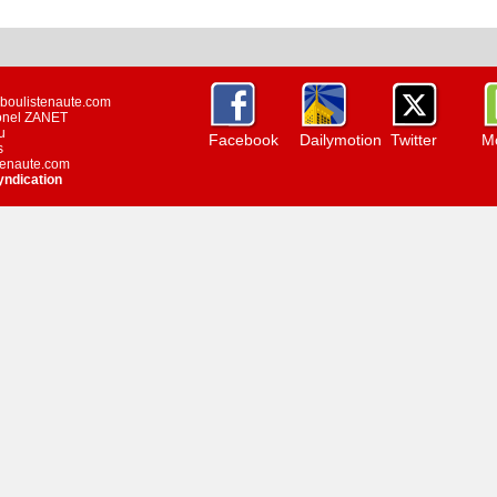
w.boulistenaute.com
ionel ZANET
u
Facebook
Dailymotion
Twitter
Mo
s
stenaute.com
yndication