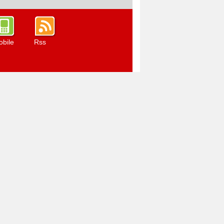
bile
Rss