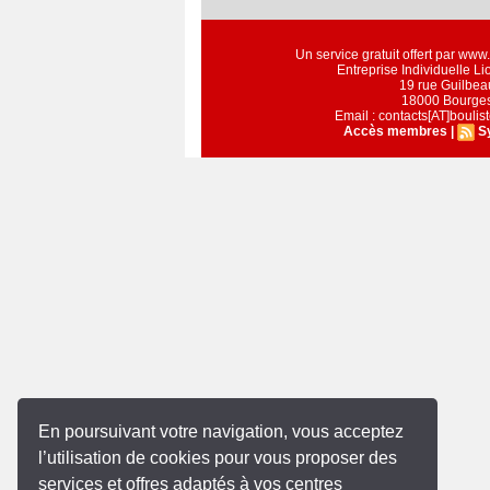
Un service gratuit offert par ww
Entreprise Individuelle L
19 rue Guilbea
18000 Bourge
Email : contacts[AT]bouli
Accès membres
|
S
En poursuivant votre navigation, vous acceptez
l’utilisation de cookies pour vous proposer des
services et offres adaptés à vos centres