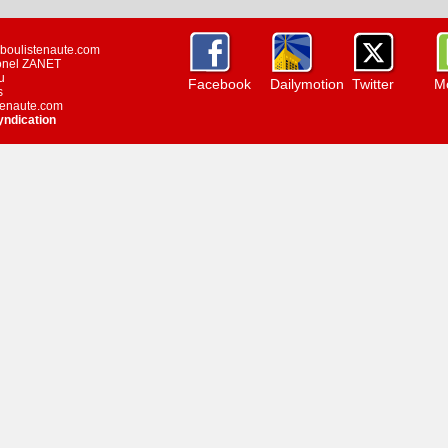
w.boulistenaute.com
ionel ZANET
u
Facebook
Dailymotion
Twitter
Mo
s
stenaute.com
yndication