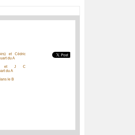
irs) et Cédric
uart du A
tor) et J C
art du A
dans le B