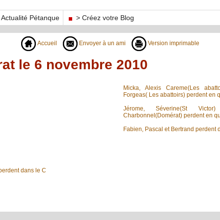
Actualité Pétanque
> Créez votre Blog
Accueil
Envoyer à un ami
Version imprimable
rat le 6 novembre 2010
Micka, Alexis Careme(Les abatto
Forgeas( Les abattoirs) perdent en q
Jérome, Séverine(St Vic
Charbonnel(Domérat) perdent en qu
Fabien, Pascal et Bertrand perdent 
 perdent dans le C