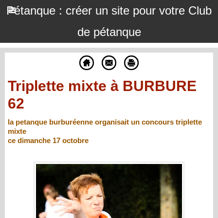
Pétanque : créer un site pour votre Club
de pétanque
Triplette mixte à BURBURE
62
la petanque burburéenne organisait un concours triplette
mixte
ce dimanche 17 octobre