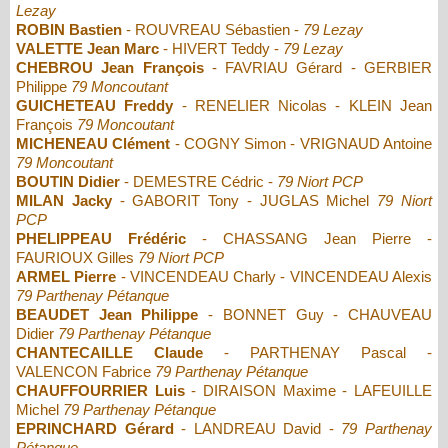
Lezay
ROBIN Bastien
- ROUVREAU Sébastien -
79 Lezay
VALETTE Jean Marc
- HIVERT Teddy -
79 Lezay
CHEBROU Jean François
- FAVRIAU Gérard - GERBIER
Philippe
79 Moncoutant
GUICHETEAU Freddy
- RENELIER Nicolas - KLEIN Jean
François
79 Moncoutant
MICHENEAU Clément
- COGNY Simon - VRIGNAUD Antoine
79 Moncoutant
BOUTIN Didier
- DEMESTRE Cédric -
79 Niort PCP
MILAN Jacky
- GABORIT Tony - JUGLAS Michel
79 Niort
PCP
PHELIPPEAU Frédéric
- CHASSANG Jean Pierre -
FAURIOUX Gilles
79 Niort PCP
ARMEL Pierre
- VINCENDEAU Charly - VINCENDEAU Alexis
79 Parthenay Pétanque
BEAUDET Jean Philippe
- BONNET Guy - CHAUVEAU
Didier
79 Parthenay Pétanque
CHANTECAILLE Claude
- PARTHENAY Pascal -
VALENCON Fabrice
79 Parthenay Pétanque
CHAUFFOURRIER Luis
- DIRAISON Maxime - LAFEUILLE
Michel
79 Parthenay Pétanque
EPRINCHARD Gérard
- LANDREAU David -
79 Parthenay
Pétanque