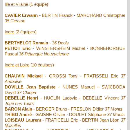
Ille et Vilaine
(1 équipe)
CAVIER Erwann
- BERTIN Franck - MARCHAND Christopher
35 Cesson
Indre
(2 équipes)
BERTHELOT Romain
-
36 Deols
PETIOT Eric
- WINSTERSHEIM Michel - BONNEHORGUE
Pascal
36 Pétanque Neuvycienne
Indre et Loire
(10 équipes)
CHAUVIN Mickaël
- GROSSI Tony - FRATISSELI Eric
37
Amboise
DOVILLE Jean Baptiste
- NUNES Manuel - SWICBODA
David
37 Chinon
DEBELLE Henri
- HUCLIN Ludovic - DEBELLE Vincent
37
Joué Les Tours
BARON Alain
- BERGER Bruno - FRESLON Didier
37 Monts
THIBO André
- GAISNE Olivier - DOULET Stéphane
37 Monts
LOISEAU Laurent
- FRATICELLI Eric - BERTIN Jean Léon
37
Nazelles