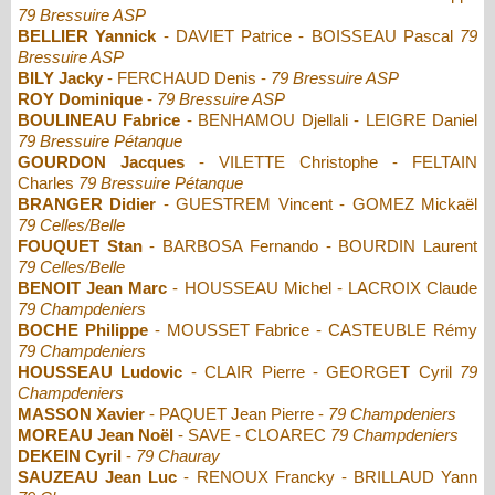
79 Bressuire ASP
BELLIER Yannick
- DAVIET Patrice - BOISSEAU Pascal
79
Bressuire ASP
BILY Jacky
- FERCHAUD Denis -
79 Bressuire ASP
ROY Dominique
-
79 Bressuire ASP
BOULINEAU Fabrice
- BENHAMOU Djellali - LEIGRE Daniel
79 Bressuire Pétanque
GOURDON Jacques
- VILETTE Christophe - FELTAIN
Charles
79 Bressuire Pétanque
BRANGER Didier
- GUESTREM Vincent - GOMEZ Mickaël
79 Celles/Belle
FOUQUET Stan
- BARBOSA Fernando - BOURDIN Laurent
79 Celles/Belle
BENOIT Jean Marc
- HOUSSEAU Michel - LACROIX Claude
79 Champdeniers
BOCHE Philippe
- MOUSSET Fabrice - CASTEUBLE Rémy
79 Champdeniers
HOUSSEAU Ludovic
- CLAIR Pierre - GEORGET Cyril
79
Champdeniers
MASSON Xavier
- PAQUET Jean Pierre -
79 Champdeniers
MOREAU Jean Noël
- SAVE - CLOAREC
79 Champdeniers
DEKEIN Cyril
-
79 Chauray
SAUZEAU Jean Luc
- RENOUX Francky - BRILLAUD Yann