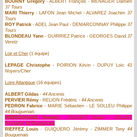
BOURNY Grégory
- ALBERT François - MENAGER Damien
37 Tours
MARI Thierry
- LAFON Jean Michel - ALVAREZ Joachim
37
Tours
ROY Patrick
- ADEL Jean Paul - DEMARCONNAY Philippe
37
Tours
BLONDEAU Yann
- GUIRRIEZ Patrice - GEORGES David
37
Veretz
Loir et Cher
(1 équipe)
LEPAGE Christophe
- POIRION Kévin - DUPUY Loïc
41
Noyers/Cher
Loire Atlantique
(16 équipes)
ALBERT Gildas
-
44 Ancenis
PERVIER Rémy
- RELION Frédéric -
44 Ancenis
PEDRON Fabrice
- MARIE Sébastien - LE SOLLEU Philippe
44 Bouguenais
PERROCHAUD Vincent
- DUGAST Olivier - SALLES
Rodolphe
44 Bouguenais
RIEFFEZ Louis
- GUIQUERO Jérémy - ZIMMER Tony
44
Bouguenais