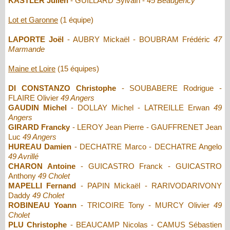
KASTLER Julien
- GUILLARD Sylvain -
45 Beaugency
Lot et Garonne
(1 équipe)
LAPORTE Joël
- AUBRY Mickaël - BOUBRAM Frédéric
47
Marmande
Maine et Loire
(15 équipes)
DI CONSTANZO Christophe
- SOUBABERE Rodrigue -
FLAIRE Olivier
49 Angers
GAUDIN Michel
- DOLLAY Michel - LATREILLE Erwan
49
Angers
GIRARD Francky
- LEROY Jean Pierre - GAUFFRENET Jean
Luc
49 Angers
HUREAU Damien
- DECHATRE Marco - DECHATRE Angelo
49 Avrillé
CHARON Antoine
- GUICASTRO Franck - GUICASTRO
Anthony
49 Cholet
MAPELLI Fernand
- PAPIN Mickaël - RARIVODARIVONY
Daddy
49 Cholet
ROBINEAU Yoann
- TRICOIRE Tony - MURCY Olivier
49
Cholet
PLU Christophe
- BEAUCAMP Nicolas - CAMUS Sébastien