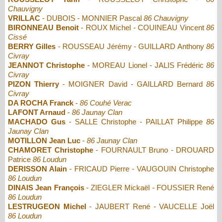
Chauvigny
VRILLAC
- DUBOIS - MONNIER Pascal
86 Chauvigny
BIRONNEAU Benoit
- ROUX Michel - COUINEAU Vincent
86
Cissé
BERRY Gilles
- ROUSSEAU Jérémy - GUILLARD Anthony
86
Civray
JEANNOT Christophe
- MOREAU Lionel - JALIS Frédéric
86
Civray
PIZON Thierry
- MOIGNER David - GAILLARD Bernard
86
Civray
DA ROCHA Franck
-
86 Couhé Verac
LAFONT Arnaud
-
86 Jaunay Clan
MACHADO Gus
- SALLE Christophe - PAILLAT Philippe
86
Jaunay Clan
MOTILLON Jean Luc
-
86 Jaunay Clan
CHAMORET Christophe
- FOURNAULT Bruno - DROUARD
Patrice
86 Loudun
DERISSON Alain
- FRICAUD Pierre - VAUGOUIN Christophe
86 Loudun
DINAIS Jean François
- ZIEGLER Mickaël - FOUSSIER René
86 Loudun
LESTRUGEON Michel
- JAUBERT René - VAUCELLE Joël
86 Loudun