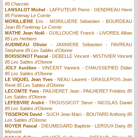
85 Charzais
LANSALOT Michel
- LAFFUTEUR Pierre - GENDREAU Henri
85 Fontenay Le Comte
MORILLIERE
Eric - MORILLIERE Sébastien - BOURDEAU
Jean
85 Fontenay Le Comte
MATHE Jean Noël
- GUILLOUCHE Franck - LIVOREIL Alban
85 Les Herbiers
AUDINEAU Olivier
- JANNIERE Sébastien - FAVREAU
Stéphane
85 Les Sables d'Olonne
BOISSONOT Pascal
- DEBELLE Vincent - MISTIVIER Vincent
85 Les Sables d'Olonne
JOLY Aurélien
- VINCENT Vannick - CHAUSSEPIED Didier
85 Les Sables d'Olonne
LE VIQUEL Jean Yves
- NEAU Laurent - GRASLEPOIS Jean
René
85 Les Sables d'Olonne
LECOMTE Yves
- PAILHERET Jean - PAILHERET Frédéric
85
Les Sables d'Olonne
LEFEBVRE André
- TROUSSICOT Steve - NICOLAS Daniel
85 Les Sables d'Olonne
TISSERON David
- SUCH Jean Marc - BOUTARD Anthony
85
Les Sables d'Olonne
ROYER Pascal
- DIEUMEGARD Baptiste - LEROUX Dany
85
Mervent