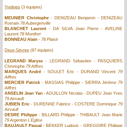
Yvelines
(3 équipes)
MEUNIER Christophe
- DENIZEAU Benjamin - DENIZEAU
Romain
78 Aubergenville
BLANCHET Laurent
- DA SILVA Jean Pierre - AVELINE
Laurent
78 Montfort
BONNEAU Alain
-
78 Plaisir
Deux-Sèvres
(87 équipes)
LEGRAND Maryse
- LEGRAND Sébastien - PASQUIERS
Christophe
79 Aiffres
MARQUES André
- SOULET Eric - DURAND Vincent
79
Aiffres
MERCIER Patrick
- MASSIAS Philippe - SIERRA Jérôme
79
Aiffres
ANSELIN Jean Yan
- AGUILLON Nicolas - DUPEU Jean Yves
79 Airvault
JUBIEN Eric
- DURENNE Fabrice - COSTERE Dominique
79
Airvault
DESRE Philippe
- BILLARD Philippe - THIBAULT Jean Marie
79 Argenton L'Eglise
BAUJAULT Pascal
- BEKKER Ludovic - GREGOIRE Philippe