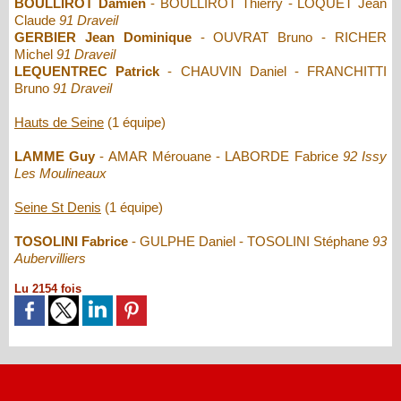
BOULLIROT Damien
- BOULLIROT Thierry - LOQUET Jean
Claude
91 Draveil
GERBIER Jean Dominique
- OUVRAT Bruno - RICHER
Michel
91 Draveil
LEQUENTREC Patrick
- CHAUVIN Daniel - FRANCHITTI
Bruno
91 Draveil
Hauts de Seine
(1 équipe)
LAMME Guy
- AMAR Mérouane - LABORDE Fabrice
92 Issy
Les Moulineaux
Seine St Denis
(1 équipe)
TOSOLINI Fabrice
- GULPHE Daniel - TOSOLINI Stéphane
93
Aubervilliers
Lu 2154 fois