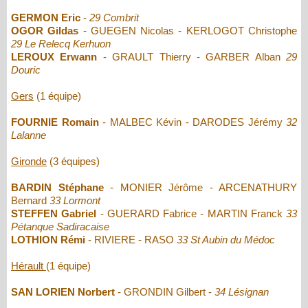
GERMON Eric
-
29 Combrit
OGOR Gildas
- GUEGEN Nicolas - KERLOGOT Christophe
29 Le Relecq Kerhuon
LEROUX Erwann
- GRAULT Thierry - GARBER Alban
29
Douric
Gers
(1 équipe)
FOURNIE Romain
- MALBEC Kévin - DARODES Jérémy
32
Lalanne
Gironde
(3 équipes)
BARDIN Stéphane
- MONIER Jérôme - ARCENATHURY
Bernard
33 Lormont
STEFFEN Gabriel
- GUERARD Fabrice - MARTIN Franck
33
Pétanque Sadiracaise
LOTHION Rémi
- RIVIERE - RASO
33 St Aubin du Médoc
Hérault
(1 équipe)
SAN LORIEN Norbert
- GRONDIN Gilbert -
34 Lésignan