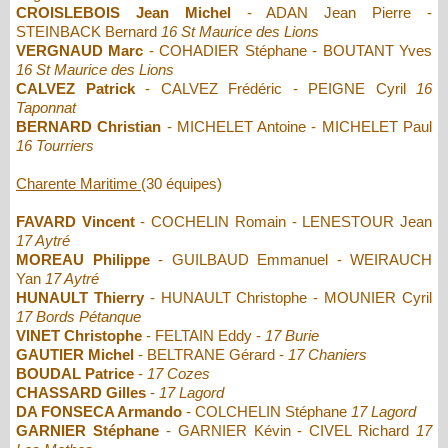
CROISLEBOIS Jean Michel
- ADAN Jean Pierre -
STEINBACK Bernard
16 St Maurice des Lions
VERGNAUD Marc
- COHADIER Stéphane - BOUTANT Yves
16 St Maurice des Lions
CALVEZ Patrick
- CALVEZ Frédéric - PEIGNE Cyril
16
Taponnat
BERNARD Christian
- MICHELET Antoine - MICHELET Paul
16 Tourriers
Charente Maritime
(30 équipes)
FAVARD Vincent
- COCHELIN Romain - LENESTOUR Jean
17 Aytré
MOREAU Philippe
- GUILBAUD Emmanuel - WEIRAUCH
Yan
17 Aytré
HUNAULT Thierry
- HUNAULT Christophe - MOUNIER Cyril
17 Bords Pétanque
VINET Christophe
- FELTAIN Eddy -
17 Burie
GAUTIER Michel
- BELTRANE Gérard -
17 Chaniers
BOUDAL Patrice
-
17 Cozes
CHASSARD Gilles
-
17 Lagord
DA FONSECA Armando
- COLCHELIN Stéphane
17 Lagord
GARNIER Stéphane
- GARNIER Kévin - CIVEL Richard
17