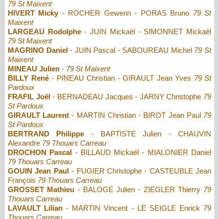
79 St Maixent
HIVERT Micky
- ROCHER Gewenn - PORAS Bruno
79 St
Maixent
LARGEAU Rodolphe
- JUIN Mickaël - SIMONNET Mickaël
79 St Maixent
MAGRINO Daniel
- JUIN Pascal - SABOUREAU Michel
79 St
Maixent
MINEAU Julien
-
79 St Maixent
BILLY René
- PINEAU Christian - GIRAULT Jean Yves
79 St
Pardoux
FRAFIL Joël
- BERNADEAU Jacques - JARNY Christophe
79
St Pardoux
GIRAULT Laurent
- MARTIN Christian - BIROT Jean Paul
79
St Pardoux
BERTRAND Philippe
- BAPTISTE Julien - CHAUVIN
Alexandre
79 Thouars Carreau
DROCHON Pascal
- BILLAUD Mickaël - MIALONIER Daniel
79 Thouars Carreau
GOUIN Jean Paul
- FUGIER Christophe - CASTEUBLE Jean
François
79 Thouars Carreau
GROSSET Mathieu
- BALOGE Julien - ZIEGLER Thierry
79
Thouars Carreau
LAVAULT Lilian
- MARTIN Vincent - LE SEIGLE Enrick
79
Thouars Carreau