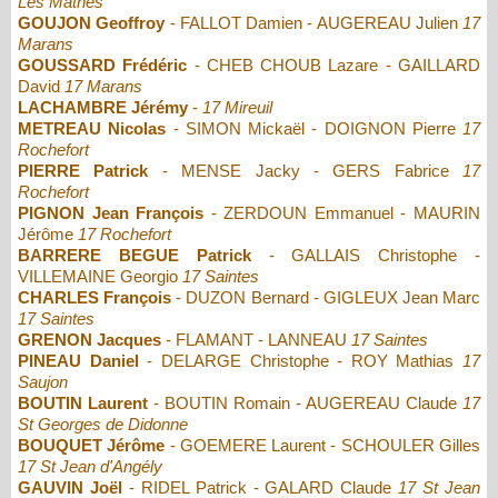
Les Mathes
GOUJON Geoffroy
- FALLOT Damien - AUGEREAU Julien
17
Marans
GOUSSARD Frédéric
- CHEB CHOUB Lazare - GAILLARD
David
17 Marans
LACHAMBRE Jérémy
-
17 Mireuil
METREAU Nicolas
- SIMON Mickaël - DOIGNON Pierre
17
Rochefort
PIERRE Patrick
- MENSE Jacky - GERS Fabrice
17
Rochefort
PIGNON Jean François
- ZERDOUN Emmanuel - MAURIN
Jérôme
17 Rochefort
BARRERE BEGUE Patrick
- GALLAIS Christophe -
VILLEMAINE Georgio
17 Saintes
CHARLES François
- DUZON Bernard - GIGLEUX Jean Marc
17 Saintes
GRENON Jacques
- FLAMANT - LANNEAU
17 Saintes
PINEAU Daniel
- DELARGE Christophe - ROY Mathias
17
Saujon
BOUTIN Laurent
- BOUTIN Romain - AUGEREAU Claude
17
St Georges de Didonne
BOUQUET Jérôme
- GOEMERE Laurent - SCHOULER Gilles
17 St Jean d'Angély
GAUVIN Joël
- RIDEL Patrick - GALARD Claude
17 St Jean