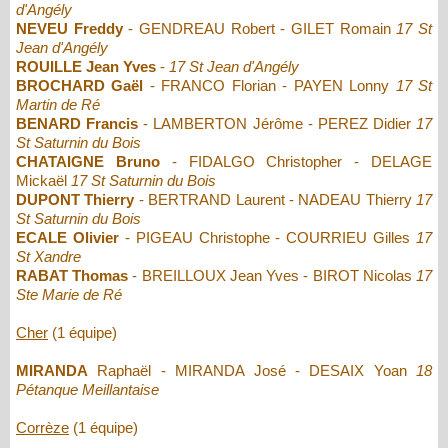
d'Angély
NEVEU Freddy
- GENDREAU Robert - GILET Romain
17 St
Jean d'Angély
ROUILLE Jean Yves
-
17 St Jean d'Angély
BROCHARD Gaël
- FRANCO Florian - PAYEN Lonny
17 St
Martin de Ré
BENARD Francis
- LAMBERTON Jérôme - PEREZ Didier
17
St Saturnin du Bois
CHATAIGNE Bruno
- FIDALGO Christopher - DELAGE
Mickaël
17 St Saturnin du Bois
DUPONT Thierry
- BERTRAND Laurent - NADEAU Thierry
17
St Saturnin du Bois
ECALE Olivier
- PIGEAU Christophe - COURRIEU Gilles
17
St Xandre
RABAT Thomas
- BREILLOUX Jean Yves - BIROT Nicolas
17
Ste Marie de Ré
Cher
(1 équipe)
MIRANDA
Raphaël - MIRANDA José - DESAIX Yoan
18
Pétanque Meillantaise
Corrèze
(1 équipe)