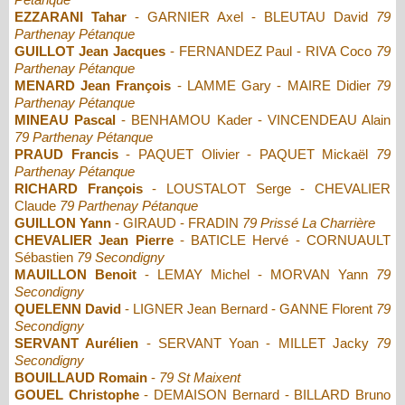
EZZARANI Tahar
- GARNIER Axel - BLEUTAU David
79
Parthenay Pétanque
GUILLOT Jean Jacques
- FERNANDEZ Paul - RIVA Coco
79
Parthenay Pétanque
MENARD Jean François
- LAMME Gary - MAIRE Didier
79
Parthenay Pétanque
MINEAU Pascal
- BENHAMOU Kader - VINCENDEAU Alain
79 Parthenay Pétanque
PRAUD Francis
- PAQUET Olivier - PAQUET Mickaël
79
Parthenay Pétanque
RICHARD François
- LOUSTALOT Serge - CHEVALIER
Claude
79 Parthenay Pétanque
GUILLON Yann
- GIRAUD - FRADIN
79 Prissé La Charrière
CHEVALIER Jean Pierre
- BATICLE Hervé - CORNUAULT
Sébastien
79 Secondigny
MAUILLON Benoit
- LEMAY Michel - MORVAN Yann
79
Secondigny
QUELENN David
- LIGNER Jean Bernard - GANNE Florent
79
Secondigny
SERVANT Aurélien
- SERVANT Yoan - MILLET Jacky
79
Secondigny
BOUILLAUD Romain
-
79 St Maixent
GOUEL Christophe
- DEMAISON Bernard - BILLARD Bruno