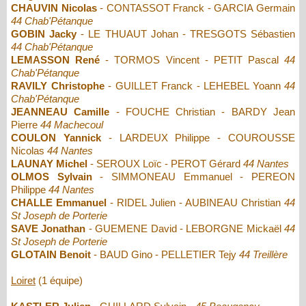
CHAUVIN Nicolas
- CONTASSOT Franck - GARCIA Germain
44 Chab'Pétanque
GOBIN Jacky
- LE THUAUT Johan - TRESGOTS Sébastien
44 Chab'Pétanque
LEMASSON René
- TORMOS Vincent - PETIT Pascal
44
Chab'Pétanque
RAVILY Christophe
- GUILLET Franck - LEHEBEL Yoann
44
Chab'Pétanque
JEANNEAU Camille
- FOUCHE Christian - BARDY Jean
Pierre
44 Machecoul
COULON Yannick
- LARDEUX Philippe - COUROUSSE
Nicolas
44 Nantes
LAUNAY Michel
- SEROUX Loïc - PEROT Gérard
44 Nantes
OLMOS Sylvain
- SIMMONEAU Emmanuel - PEREON
Philippe
44 Nantes
CHALLE Emmanuel
- RIDEL Julien - AUBINEAU Christian
44
St Joseph de Porterie
SAVE Jonathan
- GUEMENE David - LEBORGNE Mickaël
44
St Joseph de Porterie
GLOTAIN Benoit
- BAUD Gino - PELLETIER Tejy
44 Treillère
Loiret
(1 équipe)