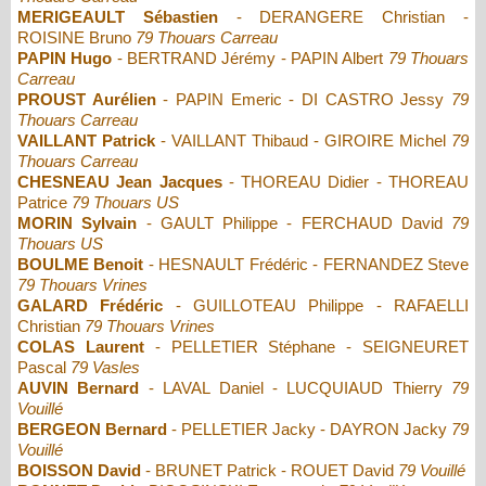
MERIGEAULT Sébastien
- DERANGERE Christian -
ROISINE Bruno
79 Thouars Carreau
PAPIN Hugo
- BERTRAND Jérémy - PAPIN Albert
79 Thouars
Carreau
PROUST Aurélien
- PAPIN Emeric - DI CASTRO Jessy
79
Thouars Carreau
VAILLANT Patrick
- VAILLANT Thibaud - GIROIRE Michel
79
Thouars Carreau
CHESNEAU Jean Jacques
- THOREAU Didier - THOREAU
Patrice
79 Thouars US
MORIN Sylvain
- GAULT Philippe - FERCHAUD David
79
Thouars US
BOULME Benoit
- HESNAULT Frédéric - FERNANDEZ Steve
79 Thouars Vrines
GALARD Frédéric
- GUILLOTEAU Philippe - RAFAELLI
Christian
79 Thouars Vrines
COLAS Laurent
- PELLETIER Stéphane - SEIGNEURET
Pascal
79 Vasles
AUVIN Bernard
- LAVAL Daniel - LUCQUIAUD Thierry
79
Vouillé
BERGEON Bernard
- PELLETIER Jacky - DAYRON Jacky
79
Vouillé
BOISSON David
- BRUNET Patrick - ROUET David
79 Vouillé