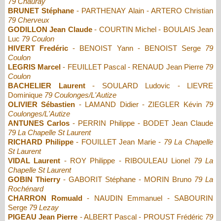
79 Chauray
BRUNET Stéphane
- PARTHENAY Alain - ARTERO Christian
79 Cherveux
GODILLON Jean Claude
- COURTIN Michel - BOULAIS Jean
Luc
79 Coulon
HIVERT Fredéric
- BENOIST Yann - BENOIST Serge
79
Coulon
LEGRIS Marcel
- FEUILLET Pascal - RENAUD Jean Pierre
79
Coulon
BACHELIER Laurent
- SOULARD Ludovic - LIEVRE
Dominique
79 Coulonges/L'Autize
OLIVIER Sébastien
- LAMAND Didier - ZIEGLER Kévin
79
Coulonges/L'Autize
ANTUNES Carlos
- PERRIN Philippe - BODET Jean Claude
79 La Chapelle St Laurent
RICHARD Philippe
- FOUILLET Jean Marie -
79 La Chapelle
St Laurent
VIDAL Laurent
- ROY Philippe - RIBOULEAU Lionel
79 La
Chapelle St Laurent
GOBIN Thierry
- GABORIT Stéphane - MORIN Bruno
79 La
Rochénard
CHARRON Romuald
- NAUDIN Emmanuel - SABOURIN
Serge
79 Lezay
PIGEAU Jean Pierre
- ALBERT Pascal - PROUST Frédéric
79