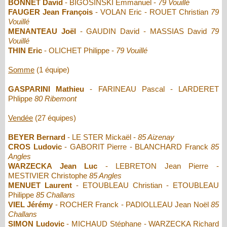
BONNET David
- BIGOSINSKI Emmanuel -
79 Vouillé
FAUGER Jean François
- VOLAN Eric - ROUET Christian
79
Vouillé
MENANTEAU Joël
- GAUDIN David - MASSIAS David
79
Vouillé
THIN Eric
- OLICHET Philippe -
79 Vouillé
Somme
(1 équipe)
GASPARINI Mathieu
- FARINEAU Pascal - LARDERET
Phlippe
80 Ribemont
Vendée
(27 équipes)
BEYER Bernard
- LE STER Mickaël -
85 Aizenay
CROS Ludovic
- GABORIT Pierre - BLANCHARD Franck
85
Angles
WARZECKA Jean Luc
- LEBRETON Jean Pierre -
MESTIVIER Christophe
85 Angles
MENUET Laurent
- ETOUBLEAU Christian - ETOUBLEAU
Philippe
85 Challans
VIEL Jérémy
- ROCHER Franck - PADIOLLEAU Jean Noël
85
Challans
SIMON Ludovic
- MICHAUD Stéphane - WARZECKA Richard