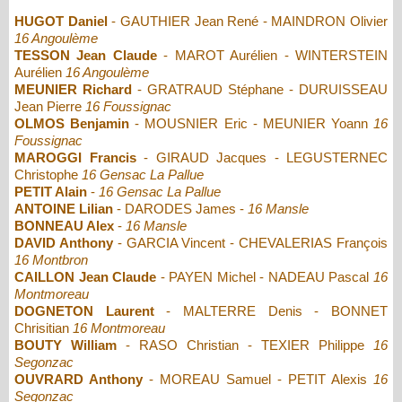
HUGOT Daniel
- GAUTHIER Jean René - MAINDRON Olivier
16 Angoulème
TESSON Jean Claude
- MAROT Aurélien - WINTERSTEIN
Aurélien
16 Angoulème
MEUNIER Richard
- GRATRAUD Stéphane - DURUISSEAU
Jean Pierre
16 Foussignac
OLMOS Benjamin
- MOUSNIER Eric - MEUNIER Yoann
16
Foussignac
MAROGGI Francis
- GIRAUD Jacques - LEGUSTERNEC
Christophe
16 Gensac La Pallue
PETIT Alain
-
16 Gensac La Pallue
ANTOINE Lilian
- DARODES James -
16 Mansle
BONNEAU Alex
-
16 Mansle
DAVID Anthony
- GARCIA Vincent - CHEVALERIAS François
16 Montbron
CAILLON Jean Claude
- PAYEN Michel - NADEAU Pascal
16
Montmoreau
DOGNETON Laurent
- MALTERRE Denis - BONNET
Chrisitian
16 Montmoreau
BOUTY William
- RASO Christian - TEXIER Philippe
16
Segonzac
OUVRARD Anthony
- MOREAU Samuel - PETIT Alexis
16
Segonzac