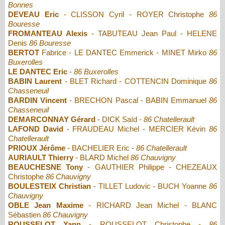
Bonnes
DEVEAU Eric
- CLISSON Cyril - ROYER Christophe
86
Bouresse
FROMANTEAU Alexis
- TABUTEAU Jean Paul - HELENE
Denis
86 Bouresse
BERTOT
Fabrice - LE DANTEC Emmerick - MINET Mirko
86
Buxerolles
LE DANTEC Eric
-
86 Buxerolles
BABIN Laurent
- BLET Richard - COTTENCIN Dominique
86
Chasseneuil
BARDIN Vincent
- BRECHON Pascal - BABIN Emmanuel
86
Chasseneuil
DEMARCONNAY Gérard
- DICK Saïd -
86 Chatellerault
LAFOND David
- FRAUDEAU Michel - MERCIER Kévin
86
Chatellerault
PRIOUX Jérôme
- BACHELIER Eric -
86 Chatellerault
AURIAULT Thierry
- BLARD Michel
86 Chauvigny
BEAUCHESNE Tony
- GAUTHIER Philippe - CHEZEAUX
Christophe
86 Chauvigny
BOULESTEIX Christian
- TILLET Ludovic - BUCH Yoanne
86
Chauvigny
OBLE Jean Maxime
- RICHARD Jean Michel - BLANC
Sébastien
86 Chauvigny
ROUSSELOT Yann
- ROUSSELOT Christophe -
86