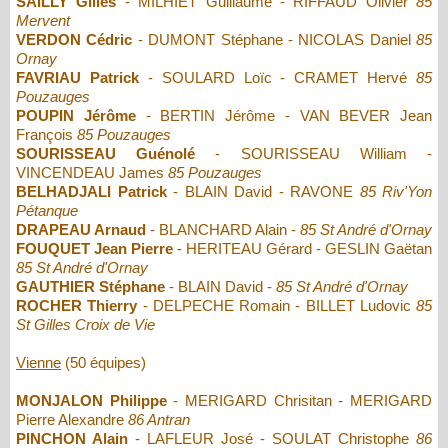
SAILLY Gilles
- MILHIET Guillaume - RIFFAUD Olivier
85
Mervent
VERDON Cédric
- DUMONT Stéphane - NICOLAS Daniel
85
Ornay
FAVRIAU Patrick
- SOULARD Loïc - CRAMET Hervé
85
Pouzauges
POUPIN Jérôme
- BERTIN Jérôme - VAN BEVER Jean
François
85 Pouzauges
SOURISSEAU Guénolé
- SOURISSEAU William -
VINCENDEAU James
85 Pouzauges
BELHADJALI Patrick
- BLAIN David - RAVONE
85 Riv'Yon
Pétanque
DRAPEAU Arnaud
- BLANCHARD Alain -
85 St André d'Ornay
FOUQUET Jean Pierre
- HERITEAU Gérard - GESLIN Gaëtan
85 St André d'Ornay
GAUTHIER Stéphane
- BLAIN David -
85 St André d'Ornay
ROCHER Thierry
- DELPECHE Romain - BILLET Ludovic
85
St Gilles Croix de Vie
Vienne
(50 équipes)
MONJALON Philippe
- MERIGARD Chrisitan - MERIGARD
Pierre Alexandre
86 Antran
PINCHON Alain
- LAFLEUR José - SOULAT Christophe
86