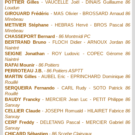
POTTIER Gilles
- VAUCELLE Joël - DINAIS Guillaume
86
Loudun
GIROUARD Frédéric
- MAS Olivier - BROSSARD Arnaud
86
Mirebeau
METIVIER Stéphane
- HEBRAS Hervé - BROS Pascal
86
Mirebeau
CHASSEPORT Bernard
-
86 Montmidi PC
BERTRAND Bruno
- FLOCH Didier - ARNOUX Jordan
86
Naintré
SEIGNE Jonathan
- ROY Ludovic - COPEC Gérome
86
Naintré
RAFAI Mounir
-
86 Poitiers
PERROTEAU J.B.
-
86 Poitiers ASPTT
MARTIN Gilles
- AUBEL Eric - EPRINCHARD Dominique
86
Rouillé
SERQUEIRA Fernando
- CARL Rudy - SOTO Patrick
86
Rouillé
BAUDY Francky
- MERCIER Jean Luc - PETIT Philippe
86
Sanxay
CELLIER Claude
- JOSEPH Romuald - HILAIRET Fabrice
86
Sanxay
CERF Freddy
- DELETANG Pascal - MERCIER Gabriel
86
Sanxay
CHICARD Sébastien
-
86 Scorbe Clairvaux