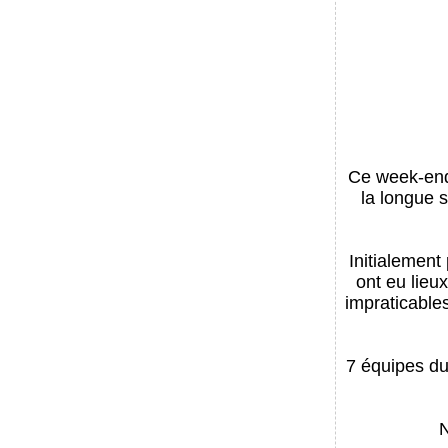
Ce week-end
la longue 
Initialemen
ont eu lieu
impraticable
7 équipes du
N