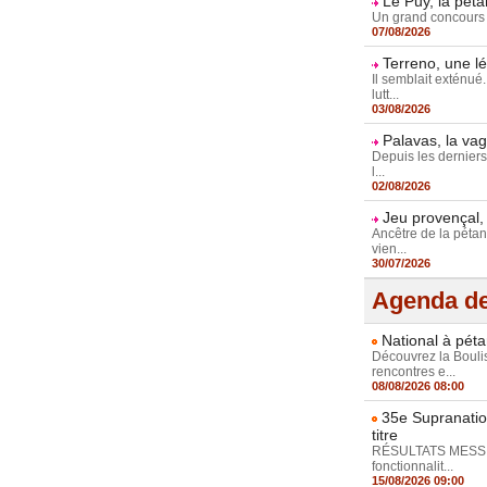
Le Puy, la pét
Un grand concours ne
07/08/2026
Terreno, une l
Il semblait exténué
lutt...
03/08/2026
Palavas, la va
Depuis les dernier
l...
02/08/2026
Jeu provençal, 
Ancêtre de la pétan
vien...
30/07/2026
Agenda de
National à péta
Découvrez la Boulis
rencontres e...
08/08/2026 08:00
35e Supranatio
titre
RÉSULTATS MESSIE
fonctionnalit...
15/08/2026 09:00