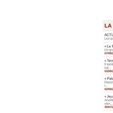
LA
ACT
Les ac
Le 
Un gra
07/08/
Ter
Il sem
lutt...
03/08/
Pal
Depuis
l...
02/08/
Jeu
Ancêtr
vien...
30/07/