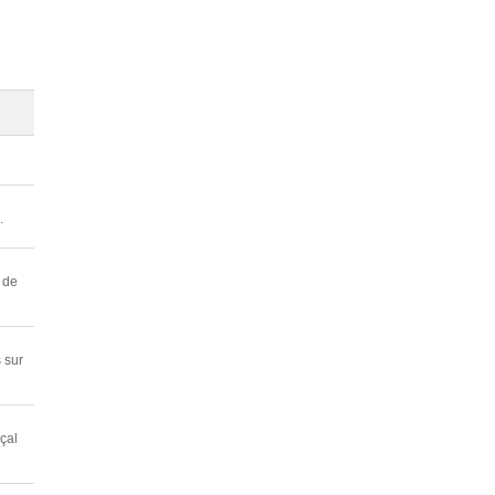
.
 de
 sur
çal