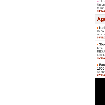
Un 
Un pr
retran
30/07/
Age
Nat
Découv
rencon
08/08/
35e
titre
RÉSUL
fonctio
15/08/
Bas
1500
Abonne
22/08/