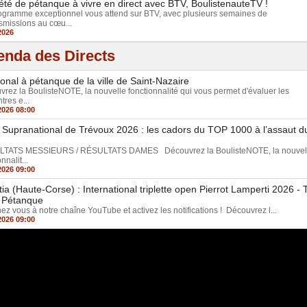
été de pétanque à vivre en direct avec BTV, BoulistenauteTV !
ogramme exceptionnel vous attend sur BTV, avec plusieurs semaines de
smissions au cœu...
2026
nda des Directs
ional à pétanque de la ville de Saint-Nazaire
rez la BoulisteNOTE, la nouvelle fonctionnalité qui vous permet d'évaluer les
tres e...
2026 08:00
 Supranational de Trévoux 2026 : les cadors du TOP 1000 à l’assaut d
TATS MESSIEURS / RÉSULTATS DAMES Découvrez la BoulisteNOTE, la nouvel
nnalit...
2026 09:00
tia (Haute-Corse) : International triplette open Pierrot Lamperti 2026 -
 Pétanque
z vous à notre chaîne YouTube et activez les notifications ! Découvrez l...
2026 09:00