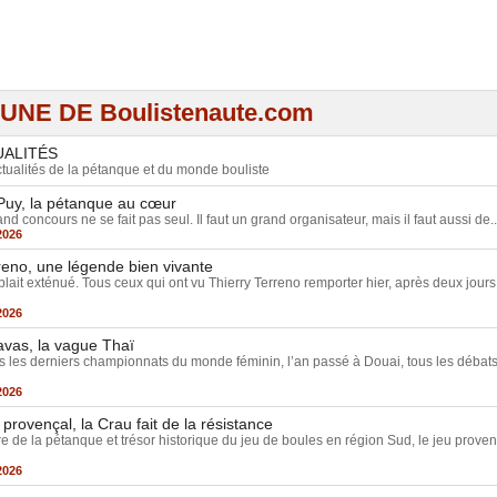
 UNE DE Boulistenaute.com
UALITÉS
tualités de la pétanque et du monde bouliste
Puy, la pétanque au cœur
nd concours ne se fait pas seul. Il faut un grand organisateur, mais il faut aussi de..
2026
reno, une légende bien vivante
blait exténué. Tous ceux qui ont vu Thierry Terreno remporter hier, après deux jours
2026
avas, la vague Thaï
 les derniers championnats du monde féminin, l’an passé à Douai, tous les débats
2026
 provençal, la Crau fait de la résistance
e de la pétanque et trésor historique du jeu de boules en région Sud, le jeu proven
2026