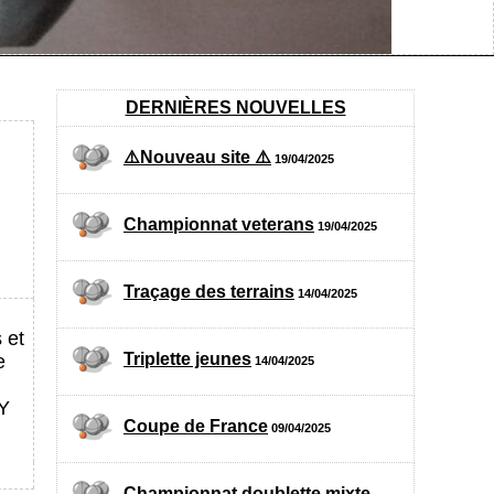
DERNIÈRES NOUVELLES
⚠️Nouveau site ⚠️
19/04/2025
Championnat veterans
19/04/2025
Traçage des terrains
14/04/2025
 et
Triplette jeunes
e
14/04/2025
LY
Coupe de France
09/04/2025
Championnat doublette mixte