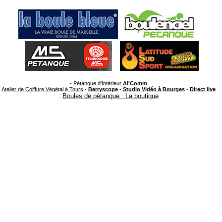
-
Pétanque d'Intérieur
Al'Comm
Atelier de Coiffure Végétal à Tours
-
Berryscope
-
Studio Vidéo à Bourges
-
Direct live
::
Boules de pétanque : La boutique