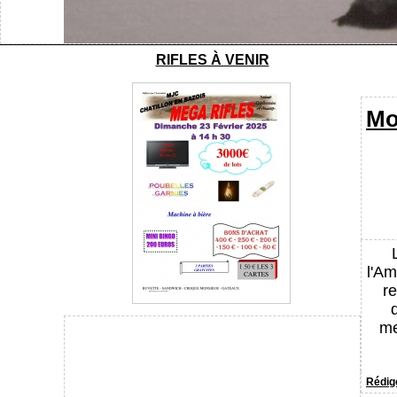
RIFLES À VENIR
Mo
l'Am
r
me
Rédigé