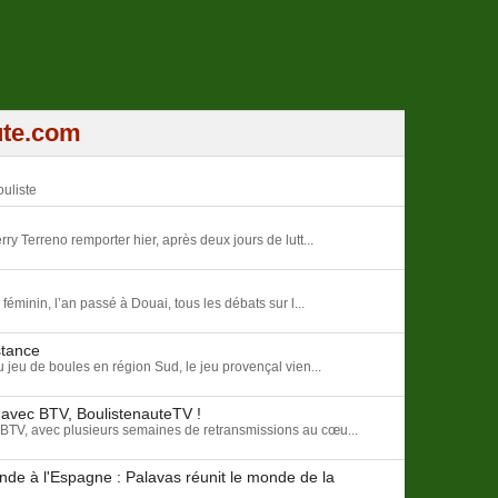
ute.com
uliste
rry Terreno remporter hier, après deux jours de lutt...
minin, l’an passé à Douai, tous les débats sur l...
stance
u jeu de boules en région Sud, le jeu provençal vien...
 avec BTV, BoulistenauteTV !
BTV, avec plusieurs semaines de retransmissions au cœu...
nde à l'Espagne : Palavas réunit le monde de la