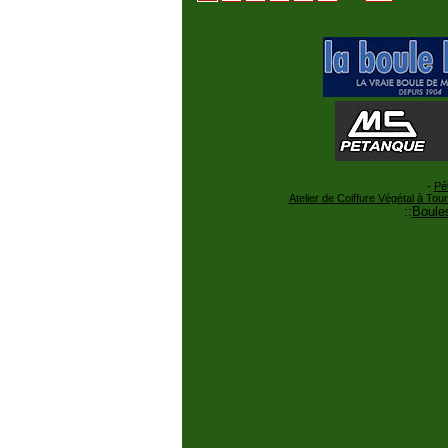
-
Pé
Atelier de Coiffure Végétal à Tou
::
Boules