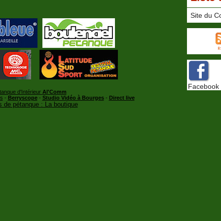
Site du C
Facebook
tanque d'Intérieur
Al'Comm
rs
-
Berryscope
-
Studio Vidéo à Bourges
-
Direct live
 de pétanque : La boutique