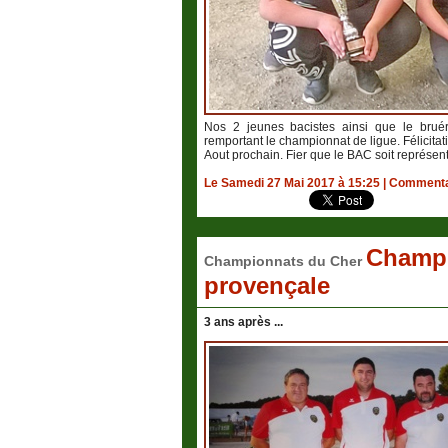
Nos 2 jeunes bacistes ainsi que le bruér
remportant le championnat de ligue. Félicita
Aout prochain. Fier que le BAC soit représent
Le Samedi 27 Mai 2017 à 15:25
|
Commentai
Champi
Championnats du Cher
provençale
3 ans après ...