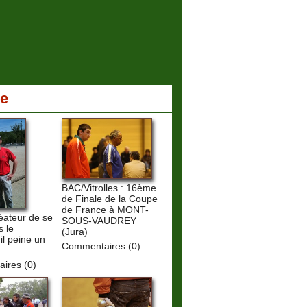
ie
BAC/Vitrolles : 16ème
de Finale de la Coupe
de France à MONT-
réateur de se
SOUS-VAUDREY
s le
(Jura)
il peine un
Commentaires (0)
ires (0)