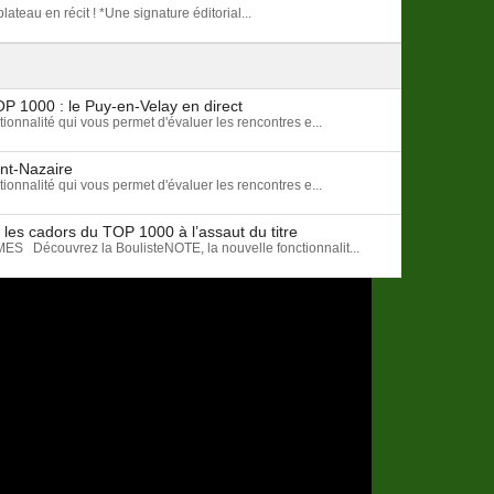
ateau en récit ! *Une signature éditorial...
OP 1000 : le Puy-en-Velay en direct
onnalité qui vous permet d'évaluer les rencontres e...
int-Nazaire
onnalité qui vous permet d'évaluer les rencontres e...
les cadors du TOP 1000 à l’assaut du titre
écouvrez la BoulisteNOTE, la nouvelle fonctionnalit...