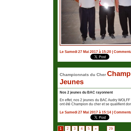
Le Samedi 27 Mai 2017 à 15:20
|
Commentai
Champi
Championnats du Cher
Jeunes
Nos 2 jeunes du BAC rayonnent
En effet, nos 2 jeunes du BAC Audry WOLF
ont été Champion du cher et se qualifient do
Le Samedi 27 Mai 2017 à 15:14
|
Commentai
1
2
3
4
5
»
...
29