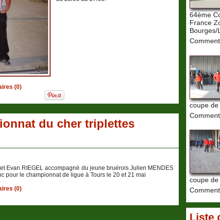
64ème C
France Zo
Bourges/
Commenta
res (0)
coupe de
Commenta
onnat du cher triplettes
F et Evan RIEGEL accompagné du jeune bruérois Julien MENDES
nc pour le championnat de ligue à Tours le 20 et 21 mai
coupe de
res (0)
Commenta
Liste 