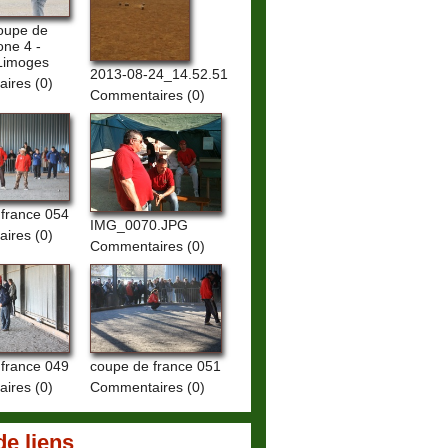
oupe de
ne 4 -
Limoges
2013-08-24_14.52.51
ires (0)
Commentaires (0)
 france 054
IMG_0070.JPG
ires (0)
Commentaires (0)
 france 049
coupe de france 051
ires (0)
Commentaires (0)
de liens