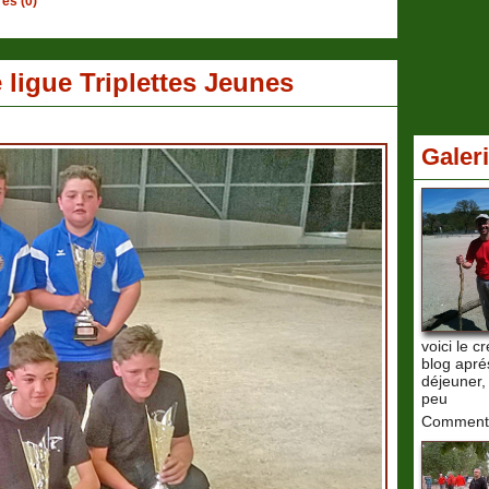
es (0)
ligue Triplettes Jeunes
Galer
voici le c
blog apré
déjeuner, 
peu
Commenta