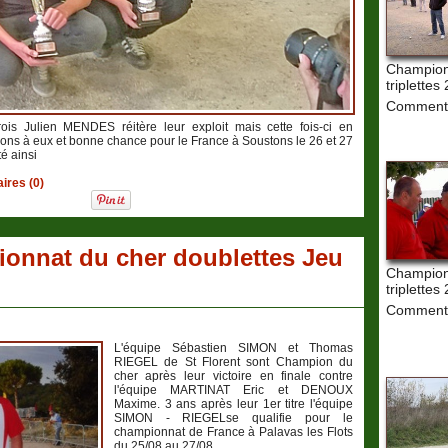
Champion
triplettes
Commenta
ois Julien MENDES réitère leur exploit mais cette fois-ci en
tions à eux et bonne chance pour le France à Soustons le 26 et 27
é ainsi
res (0)
onnat du cher doublettes Jeu
Champion
triplettes
Commenta
L'équipe Sébastien SIMON et Thomas
RIEGEL de St Florent sont Champion du
cher après leur victoire en finale contre
l'équipe MARTINAT Eric et DENOUX
Maxime. 3 ans après leur 1er titre l'équipe
SIMON - RIEGELse qualifie pour le
championnat de France à Palavas les Flots
du 25/08 au 27/08.