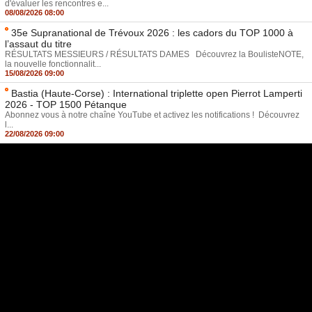
d'évaluer les rencontres e...
08/08/2026 08:00
35e Supranational de Trévoux 2026 : les cadors du TOP 1000 à
l’assaut du titre
RÉSULTATS MESSIEURS / RÉSULTATS DAMES Découvrez la BoulisteNOTE,
la nouvelle fonctionnalit...
15/08/2026 09:00
Bastia (Haute-Corse) : International triplette open Pierrot Lamperti
2026 - TOP 1500 Pétanque
Abonnez vous à notre chaîne YouTube et activez les notifications ! Découvrez
l...
22/08/2026 09:00