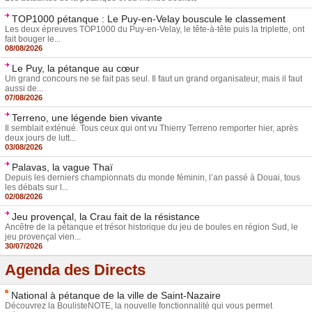
TOP1000 pétanque : Le Puy-en-Velay bouscule le classement
Les deux épreuves TOP1000 du Puy-en-Velay, le tête-à-tête puis la triplette, ont
fait bouger le...
08/08/2026
Le Puy, la pétanque au cœur
Un grand concours ne se fait pas seul. Il faut un grand organisateur, mais il faut
aussi de...
07/08/2026
Terreno, une légende bien vivante
Il semblait exténué. Tous ceux qui ont vu Thierry Terreno remporter hier, après
deux jours de lutt...
03/08/2026
Palavas, la vague Thaï
Depuis les derniers championnats du monde féminin, l’an passé à Douai, tous
les débats sur l...
02/08/2026
Jeu provençal, la Crau fait de la résistance
Ancêtre de la pétanque et trésor historique du jeu de boules en région Sud, le
jeu provençal vien...
30/07/2026
Agenda des Directs
National à pétanque de la ville de Saint-Nazaire
Découvrez la BoulisteNOTE, la nouvelle fonctionnalité qui vous permet