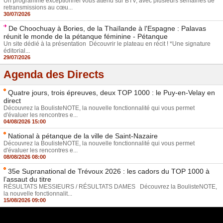
Un programme exceptionnel vous attend sur BTV, avec plusieurs semaines de
retransmissions au cœu...
30/07/2026
De Choochuay à Bories, de la Thaïlande à l'Espagne : Palavas
réunit le monde de la pétanque féminine - Pétanque
Un site dédié à la présentation Découvrir le plateau en récit ! *Une signature
éditorial...
29/07/2026
Agenda des Directs
Quatre jours, trois épreuves, deux TOP 1000 : le Puy-en-Velay en
direct
Découvrez la BoulisteNOTE, la nouvelle fonctionnalité qui vous permet
d'évaluer les rencontres e...
04/08/2026 15:00
National à pétanque de la ville de Saint-Nazaire
Découvrez la BoulisteNOTE, la nouvelle fonctionnalité qui vous permet
d'évaluer les rencontres e...
08/08/2026 08:00
35e Supranational de Trévoux 2026 : les cadors du TOP 1000 à
l’assaut du titre
RÉSULTATS MESSIEURS / RÉSULTATS DAMES Découvrez la BoulisteNOTE,
la nouvelle fonctionnalit...
15/08/2026 09:00