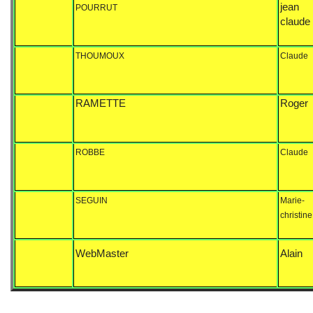
jean
POURRUT
claude
THOUMOUX
Claude
RAMETTE
Roger
ROBBE
Claude
SEGUIN
Marie-
christine
WebMaster
Alain