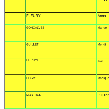
FLEURY
Anna
GONCALVES
Manuel
GUILLET
Mehdi
LE RUYET
Joel
LEGAY
Moniqu
MONTRON
PHILIP