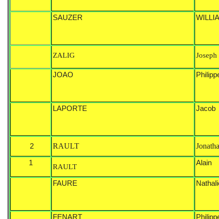
SAUZER
WILLI
ZALIG
Joseph
JOAO
Philipp
LAPORTE
Jacob
2
RAULT
Jonath
1
Alain
RAULT
FAURE
Nathali
FENART
Philipp