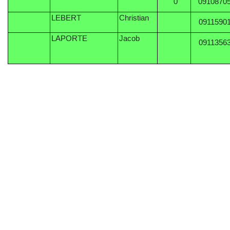
0
0910870
LEBERT
Christian
0911590
LAPORTE
Jacob
0911356