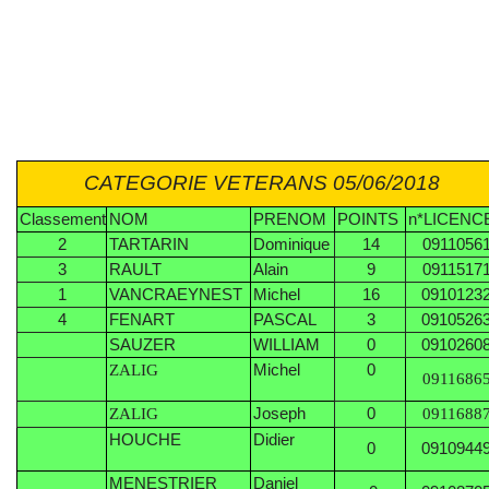
CATEGORIE VETERANS 05
/06
/2018
Classement
NOM
PRENOM
POINTS
n*LICENC
2
TARTARIN
Dominique
14
0911056
3
RAULT
Alain
9
0911517
1
VANCRAEYNEST
Michel
16
0910123
4
FENART
PASCAL
3
0910526
SAUZER
WILLIAM
0
0910260
Michel
0
ZALIG
0911686
Joseph
0
ZALIG
0911688
HOUCHE
Didier
0
0910944
MENESTRIER
Daniel