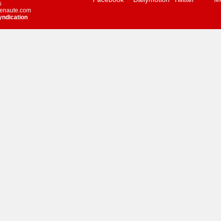
s
stenaute.com
yndication