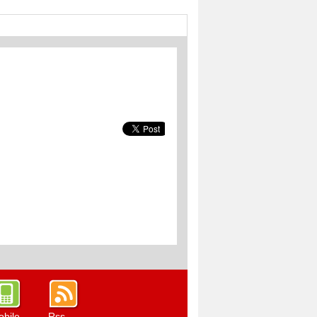
bile
Rss