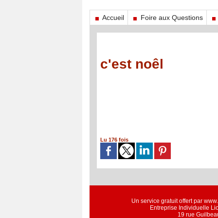
Accueil
Foire aux Questions
c'est noêl
Lu 176 fois
Un service gratuit offert par ww
Entreprise Individuelle L
19 rue Guilbea