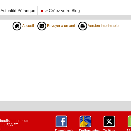
Actualité Pétanque
> Créez votre Blog
Accueil
Envoyer à un ami
Version imprimable
w.boulistenaute.com
ionel ZANET
u
Facebook
Dailymotion
Twitter
Mo