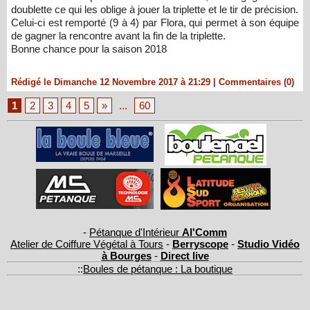
doublette ce qui les oblige à jouer la triplette et le tir de précision.
Celui-ci est remporté (9 à 4) par Flora, qui permet à son équipe
de gagner la rencontre avant la fin de la triplette.
Bonne chance pour la saison 2018
Rédigé le Dimanche 12 Novembre 2017 à 21:29
|
Commentaires (0)
1
2
3
4
5
»
...
60
-
Pétanque d'Intérieur
Al'Comm
Atelier de Coiffure Végétal à Tours
-
Berryscope
-
Studio Vidéo
à Bourges
-
Direct live
::
Boules de pétanque : La boutique