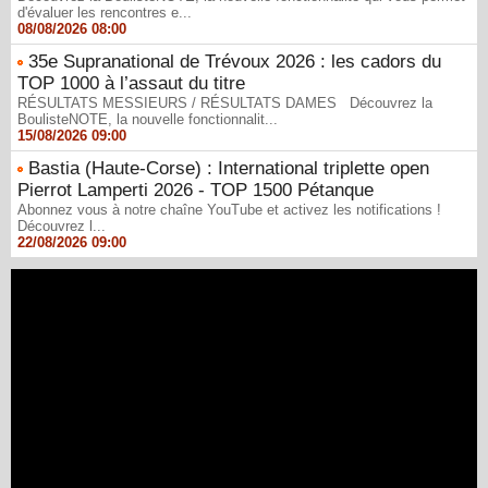
d'évaluer les rencontres e...
08/08/2026 08:00
35e Supranational de Trévoux 2026 : les cadors du
TOP 1000 à l’assaut du titre
RÉSULTATS MESSIEURS / RÉSULTATS DAMES Découvrez la
BoulisteNOTE, la nouvelle fonctionnalit...
15/08/2026 09:00
Bastia (Haute-Corse) : International triplette open
Pierrot Lamperti 2026 - TOP 1500 Pétanque
Abonnez vous à notre chaîne YouTube et activez les notifications !
Découvrez l...
22/08/2026 09:00