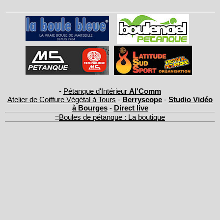
-
Pétanque d'Intérieur
Al'Comm
Atelier de Coiffure Végétal à Tours
-
Berryscope
-
Studio Vidéo
à Bourges
-
Direct live
::
Boules de pétanque : La boutique