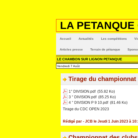
LA PETANQUE
Accueil
Actualités
Les compétitions
Vi
Articles presse
Terrain de pétanque
Spons
LE CHAMBON SUR LIGNON PETANQUE
Vendredi 7 Août
Tirage du championna
1° DIVISION.pdf
(55.82 Ko)
3 ° DIVISION.pdf
(85.25 Ko)
4 ° DIVISION P 9 10.pdf
(81.46 Ko)
Tirage du CDC OPEN 2023
Rédigé par
- JCB
le Jeudi 1 Juin 2023 à 10
Championnat des club