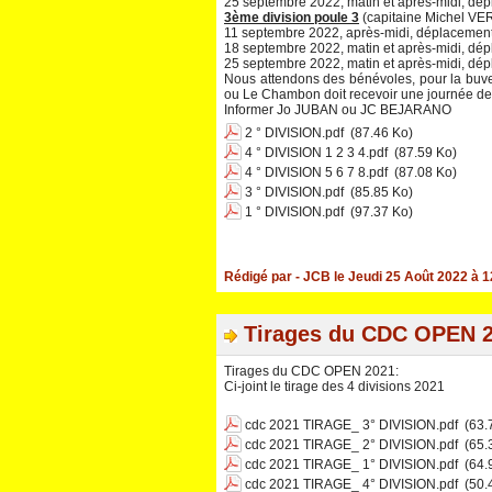
25 septembre 2022, matin et après-midi, dép
3ème division poule 3
(capitaine Michel VE
11 septembre 2022, après-midi, déplacement
18 septembre 2022, matin et après-midi, dé
25 septembre 2022, matin et après-midi, dé
Nous attendons des bénévoles, pour la buvet
ou Le Chambon doit recevoir une journée d
Informer Jo JUBAN ou JC BEJARANO
2 ° DIVISION.pdf
(87.46 Ko)
4 ° DIVISION 1 2 3 4.pdf
(87.59 Ko)
4 ° DIVISION 5 6 7 8.pdf
(87.08 Ko)
3 ° DIVISION.pdf
(85.85 Ko)
1 ° DIVISION.pdf
(97.37 Ko)
Rédigé par
- JCB
le Jeudi 25 Août 2022 à 1
Tirages du CDC OPEN 
Tirages du CDC OPEN 2021:
Ci-joint le tirage des 4 divisions 2021
cdc 2021 TIRAGE_ 3° DIVISION.pdf
(63.
cdc 2021 TIRAGE_ 2° DIVISION.pdf
(65.
cdc 2021 TIRAGE_ 1° DIVISION.pdf
(64.
cdc 2021 TIRAGE_ 4° DIVISION.pdf
(50.