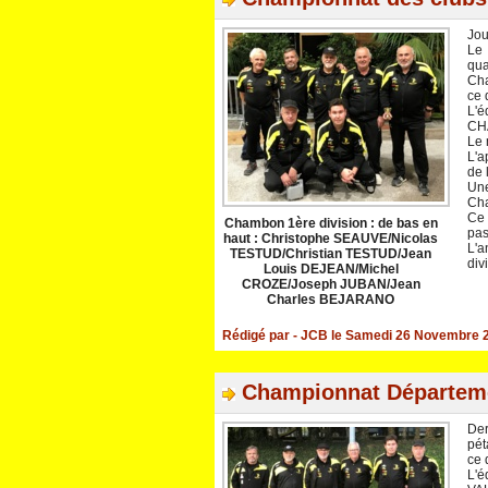
Jou
Le
qu
Cha
ce 
L'é
CHA
Le 
L'a
de 
Une
Cha
Ce 
Chambon 1ère division : de bas en
pas
haut : Christophe SEAUVE/Nicolas
L'
TESTUD/Christian TESTUD/Jean
div
Louis DEJEAN/Michel
CROZE/Joseph JUBAN/Jean
Charles BEJARANO
Rédigé par
- JCB
le Samedi 26 Novembre 2
Championnat Départeme
De
pét
ce 
L'é