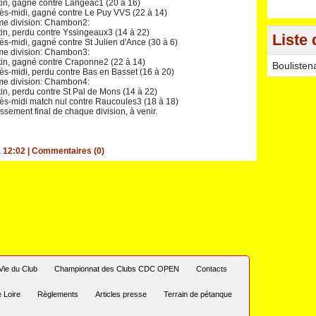
in, gagné contre Langeac1 (20 à 16)
ès-midi, gagné contre Le Puy VVS (22 à 14)
e division: Chambon2:
in, perdu contre Yssingeaux3 (14 à 22)
Liste 
ès-midi, gagné contre St Julien d'Ance (30 à 6)
e division: Chambon3:
in, gagné contre Craponne2 (22 à 14)
Boulisten
ès-midi, perdu contre Bas en Basset (16 à 20)
e division: Chambon4:
in, perdu contre St Pal de Mons (14 à 22)
ès-midi match nul contre Raucoules3 (18 à 18)
ssement final de chaque division, à venir.
à 12:02
|
Commentaires (0)
Vie du Club
Championnat des Clubs CDC OPEN
Contacts
 Loire
Règlements
Articles presse
Terrain de pétanque