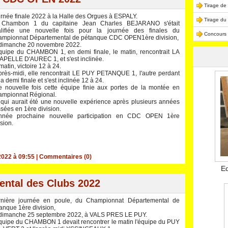
Tirage de
rnée finale 2022 à la Halle des Orgues à ESPALY.
Tirage du
 Chambon 1 du capitaine Jean Charles BEJARANO s'était
alifiée une nouvelle fois pour la journée des finales du
Concours 
mpionnat Départemental de pétanque CDC OPEN1ère division,
dimanche 20 novembre 2022.
quipe du CHAMBON 1, en demi finale, le matin, rencontrait LA
PELLE D'AUREC 1, et s'est inclinée.
matin, victoire 12 à 24.
près-midi, elle rencontrait LE PUY PETANQUE 1, l'autre perdant
la demi finale et s'est inclinée 12 à 24.
 nouvelle fois cette équipe finie aux portes de la montée en
mpionnat Régional.
qui aurait été une nouvelle expérience après plusieurs années
sées en 1ère division.
année prochaine nouvelle participation en CDC OPEN 1ère
ision.
022 à 09:55
|
Commentaires (0)
Eq
ntal des Clubs 2022
rnière journée en poule, du Championnat Départemental de
anque 1ère division,
dimanche 25 septembre 2022, à VALS PRES LE PUY.
quipe du CHAMBON 1 devait rencontrer le matin l'équipe du PUY