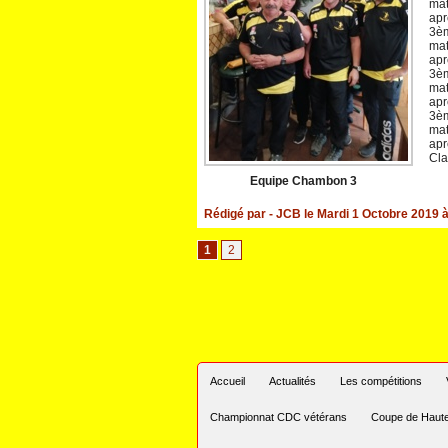
mat
apr
3èm
mat
apr
3èm
mat
apr
3èm
mat
apr
Cla
Equipe Chambon 3
Rédigé par
- JCB
le Mardi 1 Octobre 2019 
1
2
Accueil
Actualités
Les compétitions
Championnat CDC vétérans
Coupe de Haute