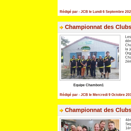
Rédigé par
- JCB
le Lundi 6 Septembre 202
Championnat des Club
Les
dér
Cha
la 
Org
Cha
2èm
Equipe Chambon1
Rédigé par
- JCB
le Mercredi 9 Octobre 20
Championnat des Club
4èm
Sep
1èr