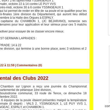
 VERT 2 et l'après-midi YSSINGEAUX 1.
matin, victoire 22 à 14 contre LE PUY VVS
près-midi, victoire 30 à 6 contre YSSINGEAUX 1
qui lui permet de rester en tête de sa poule et se qualifier pour les
i-finales 1ère division du Département, qui auront lieu début
embre à la Halle des Orgues à ESPALY.
 capitaine du CHAMBON 1, (JC BEJARANO), remercie ses
tenaires pour leur application et leur sérieux pour ces 5 matchs
e motiver pour essayer de se classer encore mieux.
à ST GERMAIN LAPRADES :
APRADE: 14 à 22
vision, qui termine à une bonne place, avec 3 victoires et 2
22 à 11:59
|
Commentaires (0)
ntal des Clubs 2022
 Chambon sur Lignon a reçu une journée du Championnat
artemental de pétanque 1ère division,
 boulodrome communal, 33 route de Tence, ce dimanche 18
tembre 2022.
 6 équipes de la poule étaient présentes malgré la température
vernale (0 degré) : VALS 2, YSSINGEAUX 1, LE PUY VVS 1,
con
NGEAC, ESPALY, et CHAMBON 1.