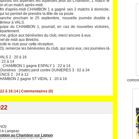
sportifs ont arpentés les superbes jeux du Chambon, 1 match le
in et un match après-midi.
fin d'après-midi CHAMBON 1 a gagné ses 2 matchs à domicile,
qui lui permet de prendre la tête de sa poule.
anche prochain le 25 septembre, nouvelle journée double à
xtérieur à VALS.
quipe du CHAMBON 1, pourrait, en cas de nouvelles victoires,
Département.
terne, grâce aux bénévoles du club, merci encore à eux.
ef de midi aux Bretchs.
cité le club pour cette réception.
remercie les bénévoles du club, qui sans eux, ces journées-là
ALS 2 : 20 à 16
 22 à 14
 : CHAMBON 1 gagne ESPALY 1 : 22 à 14
nières : (matin) perd contre DUNIERES 3 : 02 à 34
ENCE 2 : 24 à 12
 CHAMBON 2 gagne ST VIDAL 1 : 20 à 16
conco
22 à 16:14
|
Commentaires (0)
022
NO):
t à Langeac
eption au Chambon sur Lignon