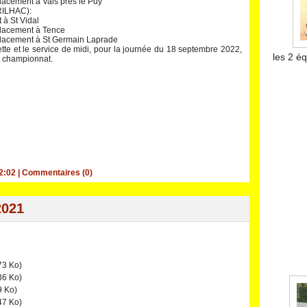
lacement à Vals près le Puy
RILHAC):
 à St Vidal
placement à Tence
placement à St Germain Laprade
te et le service de midi, pour la journée du 18 septembre 2022,
les 2 éq
e championnat.
2:02
|
Commentaires (0)
2021
73 Ko)
36 Ko)
9 Ko)
47 Ko)