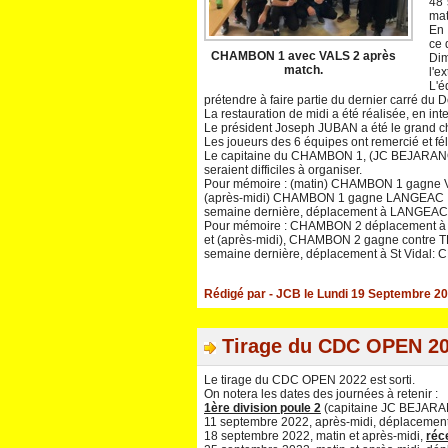
48 
mat
En 
ce 
CHAMBON 1 avec VALS 2 après
Dim
match.
l'e
L'é
prétendre à faire partie du dernier carré du 
La restauration de midi a été réalisée, en in
Le président Joseph JUBAN a été le grand ch
Les joueurs des 6 équipes ont remercié et féli
Le capitaine du CHAMBON 1, (JC BEJARANO), 
seraient difficiles à organiser.
Pour mémoire : (matin) CHAMBON 1 gagne V
(après-midi) CHAMBON 1 gagne LANGEAC :
semaine dernière, déplacement à LANGEAC
Pour mémoire : CHAMBON 2 déplacement à Du
et (après-midi), CHAMBON 2 gagne contre T
semaine dernière, déplacement à St Vidal:
Rédigé par
- JCB
le Lundi 19 Septembre 20
Tirage du CDC OPEN 2
Le tirage du CDC OPEN 2022 est sorti.
On notera les dates des journées à retenir :
1ère division poule 2
(capitaine JC BEJARA
11 septembre 2022, après-midi, déplacemen
18 septembre 2022, matin et après-midi,
réc