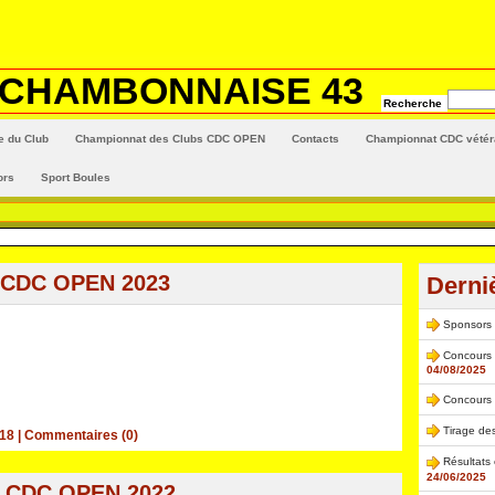
 CHAMBONNAISE 43
Recherche
e du Club
Championnat des Clubs CDC OPEN
Contacts
Championnat CDC vété
ors
Sport Boules
t CDC OPEN 2023
Derni
Sponsors
Concours 
04/08/2025
Concours 
Tirage de
:18
|
Commentaires (0)
Résultats
24/06/2025
s CDC OPEN 2022