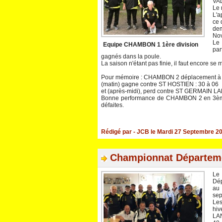
VAL
Le 
L'a
ce 
dem
Nov
Le
Equipe CHAMBON 1 1ère division
par
gagnés dans la poule.
La saison n'étant pas finie, il faut encore s
Pour mémoire : CHAMBON 2 déplacement 
(matin) gagne contre ST HOSTIEN : 30 à 06
et (après-midi), perd contre ST GERMAIN L
Bonne performance de CHAMBON 2 en 3ème di
défaites.
Rédigé par
- JCB
le Mardi 27 Septembre 20
Championnat Départeme
Le
Dép
au
sep
Les
hi
LA