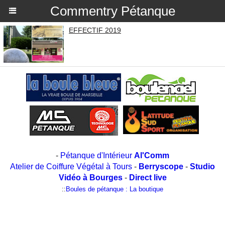
Commentry Pétanque
EFFECTIF 2019
-
Pétanque d'Intérieur
Al'Comm
Atelier de Coiffure Végétal à Tours
-
Berryscope
-
Studio
Vidéo à Bourges
-
Direct live
::
Boules de pétanque : La boutique