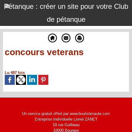
Pétanque : créer un site pour votre Club
de pétanque
concours veterans
Lu 487 fois
Un service gratuit offert par www.boulistenaute.com
Entreprise Individuelle Lionel ZANET
19 rue Guilbeau
18000 Bourges