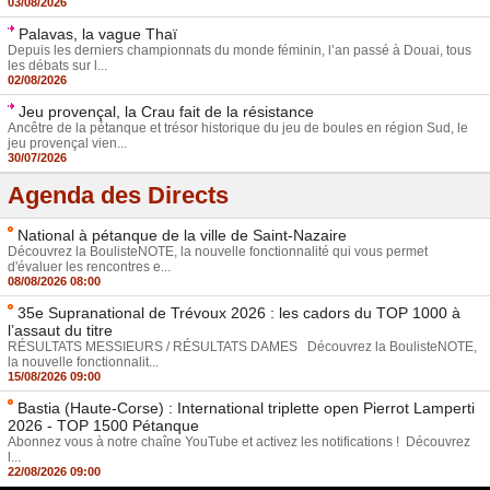
03/08/2026
Palavas, la vague Thaï
Depuis les derniers championnats du monde féminin, l’an passé à Douai, tous
les débats sur l...
02/08/2026
Jeu provençal, la Crau fait de la résistance
Ancêtre de la pétanque et trésor historique du jeu de boules en région Sud, le
jeu provençal vien...
30/07/2026
Agenda des Directs
National à pétanque de la ville de Saint-Nazaire
Découvrez la BoulisteNOTE, la nouvelle fonctionnalité qui vous permet
d'évaluer les rencontres e...
08/08/2026 08:00
35e Supranational de Trévoux 2026 : les cadors du TOP 1000 à
l’assaut du titre
RÉSULTATS MESSIEURS / RÉSULTATS DAMES Découvrez la BoulisteNOTE,
la nouvelle fonctionnalit...
15/08/2026 09:00
Bastia (Haute-Corse) : International triplette open Pierrot Lamperti
2026 - TOP 1500 Pétanque
Abonnez vous à notre chaîne YouTube et activez les notifications ! Découvrez
l...
22/08/2026 09:00