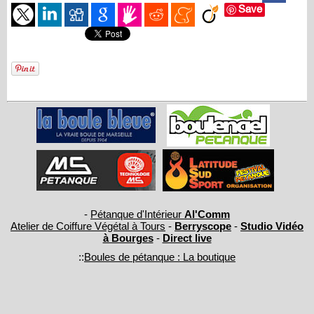
Save
-
Pétanque d'Intérieur
Al'Comm
Atelier de Coiffure Végétal à Tours
-
Berryscope
-
Studio Vidéo
à Bourges
-
Direct live
::
Boules de pétanque : La boutique