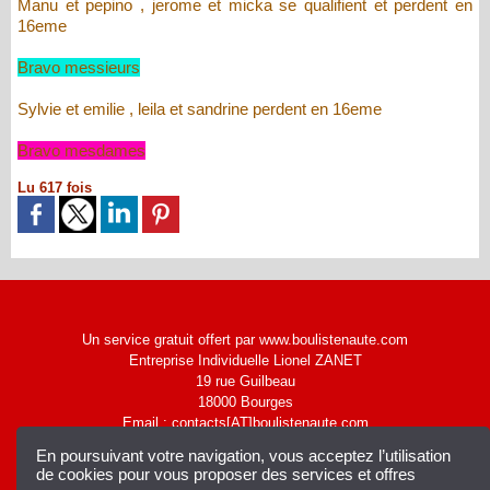
Manu et pepino , jerome et micka se qualifient et perdent en
16eme
Bravo messieurs
Sylvie et emilie , leila et sandrine perdent en 16eme
Bravo mesdames
Lu 617 fois
Un service gratuit offert par www.boulistenaute.com
Entreprise Individuelle Lionel ZANET
19 rue Guilbeau
18000 Bourges
Email : contacts[AT]boulistenaute.com
|
Accès membres
Syndication
En poursuivant votre navigation, vous acceptez l’utilisation
de cookies pour vous proposer des services et offres