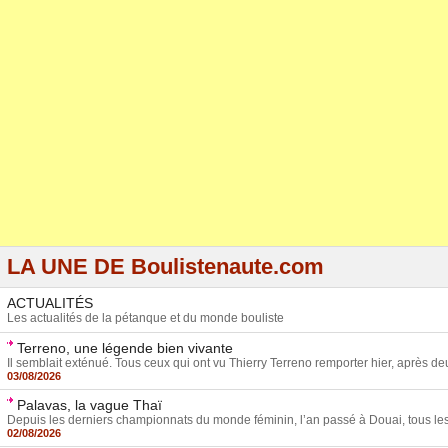
LA UNE DE Boulistenaute.com
ACTUALITÉS
Les actualités de la pétanque et du monde bouliste
Terreno, une légende bien vivante
Il semblait exténué. Tous ceux qui ont vu Thierry Terreno remporter hier, après deux
03/08/2026
Palavas, la vague Thaï
Depuis les derniers championnats du monde féminin, l’an passé à Douai, tous les 
02/08/2026