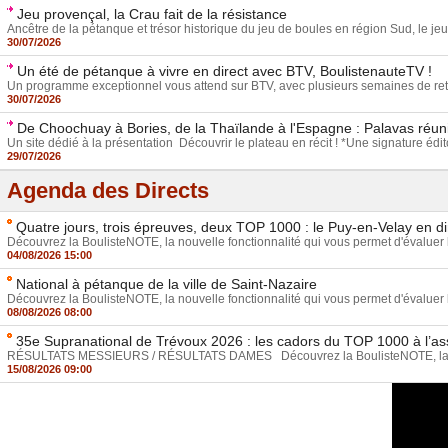
Jeu provençal, la Crau fait de la résistance
Ancêtre de la pétanque et trésor historique du jeu de boules en région Sud, le jeu
30/07/2026
Un été de pétanque à vivre en direct avec BTV, BoulistenauteTV !
Un programme exceptionnel vous attend sur BTV, avec plusieurs semaines de ret
30/07/2026
De Choochuay à Bories, de la Thaïlande à l'Espagne : Palavas réun
Un site dédié à la présentation Découvrir le plateau en récit ! *Une signature éditor
29/07/2026
Agenda des Directs
Quatre jours, trois épreuves, deux TOP 1000 : le Puy-en-Velay en di
Découvrez la BoulisteNOTE, la nouvelle fonctionnalité qui vous permet d'évaluer l
04/08/2026 15:00
National à pétanque de la ville de Saint-Nazaire
Découvrez la BoulisteNOTE, la nouvelle fonctionnalité qui vous permet d'évaluer l
08/08/2026 08:00
35e Supranational de Trévoux 2026 : les cadors du TOP 1000 à l’ass
RÉSULTATS MESSIEURS / RÉSULTATS DAMES Découvrez la BoulisteNOTE, la nou
15/08/2026 09:00