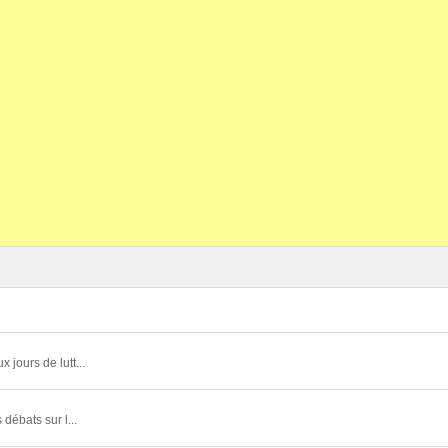
 jours de lutt...
débats sur l...