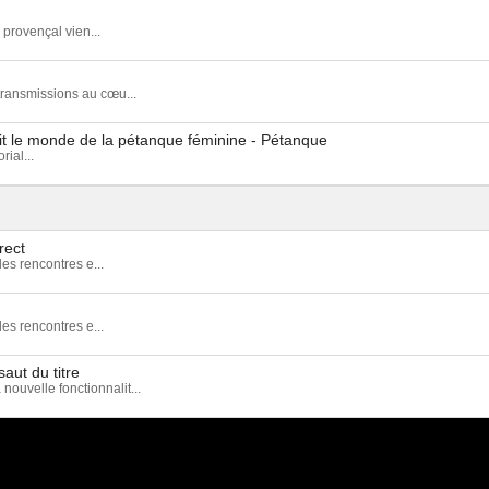
 provençal vien...
ransmissions au cœu...
it le monde de la pétanque féminine - Pétanque
ial...
rect
es rencontres e...
es rencontres e...
aut du titre
velle fonctionnalit...