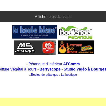
Afficher plus d'articles
-
Pétanque d'Intérieur
Al'Comm
oiffure Végétal à Tours
-
Berryscope
-
Studio Vidéo à Bourge
::
Boules de pétanque : La boutique