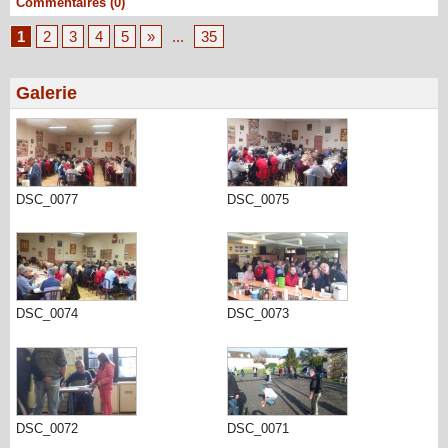
Commentaires (0)
1
2
3
4
5
»
...
35
Galerie
DSC_0077
DSC_0075
DSC_0074
DSC_0073
DSC_0072
DSC_0071