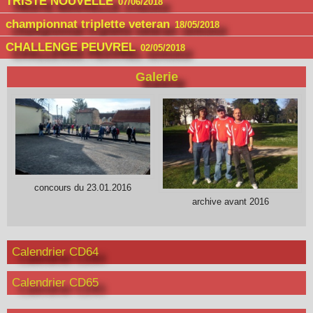
TRISTE NOUVELLE
07/06/2018
championnat triplette veteran
18/05/2018
CHALLENGE PEUVREL
02/05/2018
Galerie
concours du 23.01.2016
archive avant 2016
Calendrier CD64
Calendrier CD65