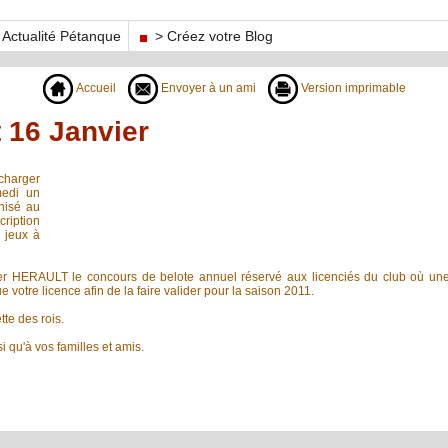
Actualité Pétanque
> Créez votre Blog
Accueil
Envoyer à un ami
Version imprimable
 16 Janvier
charger
medi un
anisé au
iption
 jeux à
er HERAULT le concours de belote annuel réservé aux licenciés du club où une
e votre licence afin de la faire valider pour la saison 2011.
tte des rois.
 qu'à vos familles et amis.