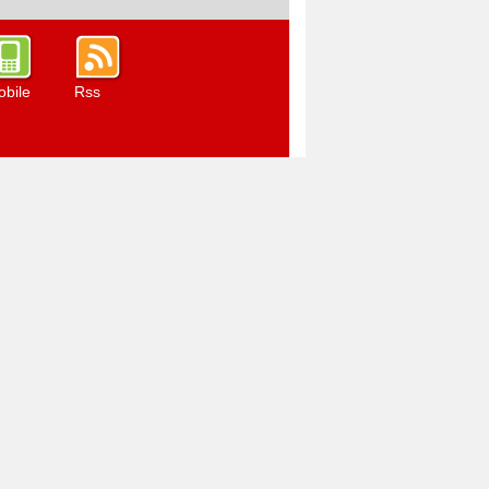
bile
Rss