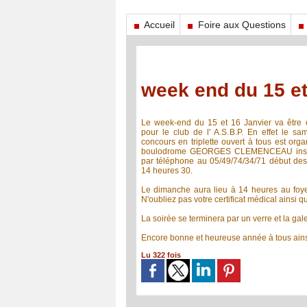
Accueil
Foire aux Questions
week end du 15 et
Le week-end du 15 et 16 Janvier va être 
pour le club de l' A.S.B.P. En effet le sa
concours en triplette ouvert à tous est org
boulodrome GEORGES CLEMENCEAU inscr
par téléphone au 05/49/74/34/71 début des
14 heures 30.
Le dimanche aura lieu à 14 heures au foy
N'oubliez pas votre certificat médical ainsi qu
La soirée se terminera par un verre et la gale
Encore bonne et heureuse année à tous ainsi
Lu 322 fois