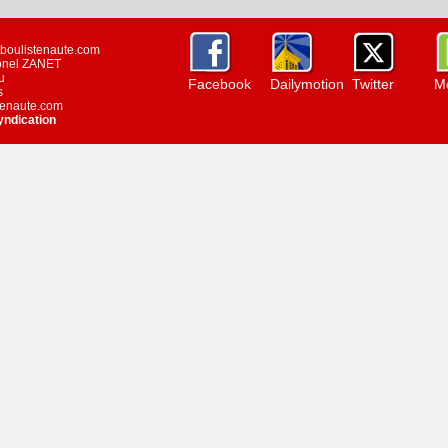
w.boulistenaute.com
ionel ZANET
u
Facebook
Dailymotion
Twitter
Mo
s
stenaute.com
yndication