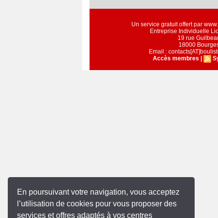
Un service gratuit offert par ww
Entreprise Individuelle L
19 rue Guilbea
18000 Bourge
Email : contacts[AT]bouli
Accès membres
|
S
En poursuivant votre navigation, vous acceptez
l’utilisation de cookies pour vous proposer des
services et offres adaptés à vos centres