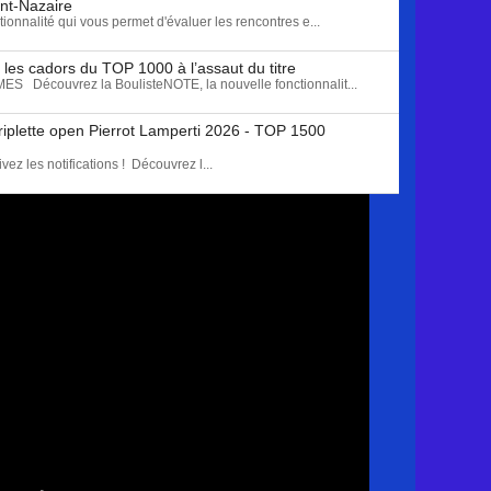
int-Nazaire
onnalité qui vous permet d'évaluer les rencontres e...
les cadors du TOP 1000 à l’assaut du titre
écouvrez la BoulisteNOTE, la nouvelle fonctionnalit...
triplette open Pierrot Lamperti 2026 - TOP 1500
z les notifications ! Découvrez l...