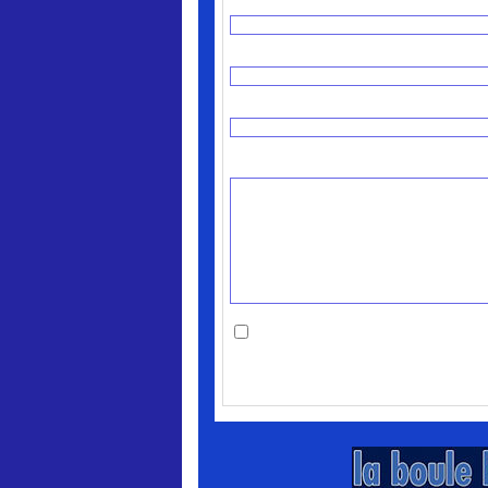
Nom * :
Adresse email (non publiée) * :
Site web :
Commentaire * :
Me notifier l'arrivée de nouveaux co