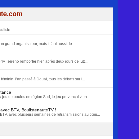
ute.com
uliste
un grand organisateur, mais il faut aussi de...
rry Terreno remporter hier, après deux jours de lutt...
minin, l’an passé à Douai, tous les débats sur l...
stance
u jeu de boules en région Sud, le jeu provençal vien...
 avec BTV, BoulistenauteTV !
BTV, avec plusieurs semaines de retransmissions au cœu...