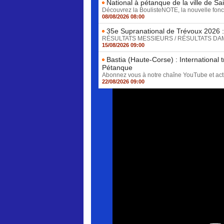
National à pétanque de la ville de Sa
Découvrez la BoulisteNOTE, la nouvelle foncti
08/08/2026 08:00
35e Supranational de Trévoux 2026 : 
RÉSULTATS MESSIEURS / RÉSULTATS DAMES D
15/08/2026 09:00
Bastia (Haute-Corse) : International 
Pétanque
Abonnez vous à notre chaîne YouTube et active
22/08/2026 09:00