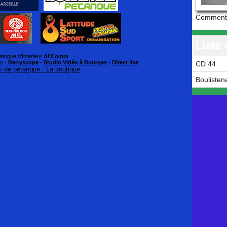
Commenta
Liste 
tanque d'Intérieur
Al'Comm
rs
-
Berryscope
-
Studio Vidéo à Bourges
-
Direct live
CD 44
 de pétanque : La boutique
Boulisten