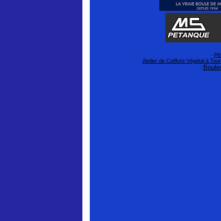
-
Pé
Atelier de Coiffure Végétal à Tou
::
Boules