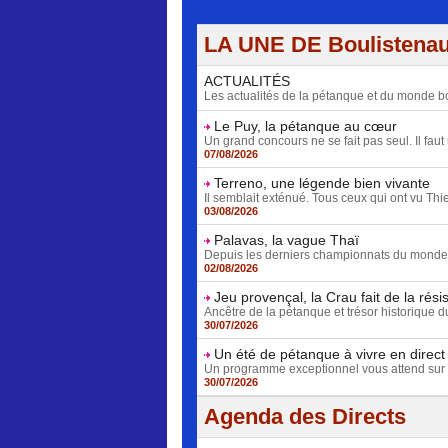
LA UNE DE Boulistena
ACTUALITÉS
Les actualités de la pétanque et du monde bo
Le Puy, la pétanque au cœur
Un grand concours ne se fait pas seul. Il faut 
07/08/2026
Terreno, une légende bien vivante
Il semblait exténué. Tous ceux qui ont vu Thie
03/08/2026
Palavas, la vague Thaï
Depuis les derniers championnats du monde fé
02/08/2026
Jeu provençal, la Crau fait de la rési
Ancêtre de la pétanque et trésor historique d
30/07/2026
Un été de pétanque à vivre en direct
Un programme exceptionnel vous attend sur 
30/07/2026
Agenda des Directs