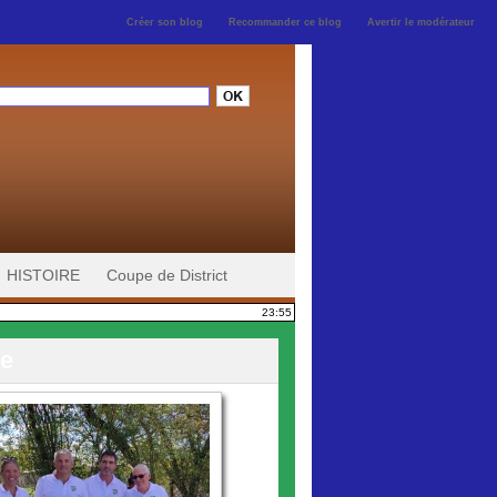
Créer son blog
Recommander ce blog
Avertir le modérateur
HISTOIRE
Coupe de District
23:55
ie