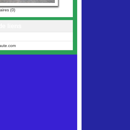
ires (0)
de liens
aute.com