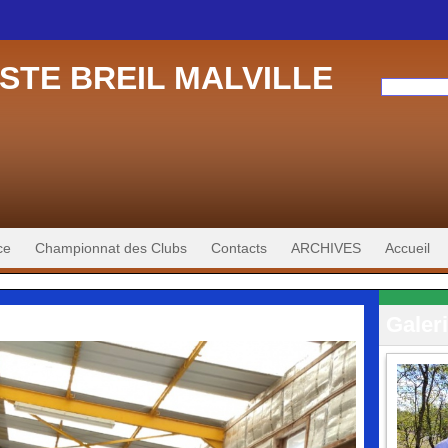
STE BREIL MALVILLE
ce
Championnat des Clubs
Contacts
ARCHIVES
Accueil
Galer
nir à l'album
|
Diaporama