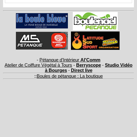
-
Pétanque d'Intérieur
Al'Comm
Atelier de Coiffure Végétal à Tours
-
Berryscope
-
Studio Vidéo
à Bourges
-
Direct live
::
Boules de pétanque : La boutique