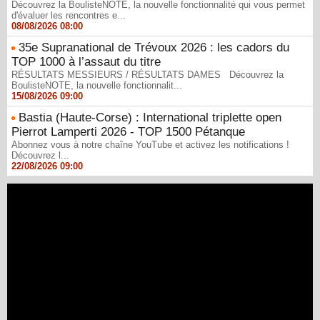
Découvrez la BoulisteNOTE, la nouvelle fonctionnalité qui vous permet
d'évaluer les rencontres e...
08/08/2026 08:00
35e Supranational de Trévoux 2026 : les cadors du
TOP 1000 à l’assaut du titre
RÉSULTATS MESSIEURS / RÉSULTATS DAMES Découvrez la
BoulisteNOTE, la nouvelle fonctionnalit...
15/08/2026 09:00
Bastia (Haute-Corse) : International triplette open
Pierrot Lamperti 2026 - TOP 1500 Pétanque
Abonnez vous à notre chaîne YouTube et activez les notifications !
Découvrez l...
22/08/2026 09:00