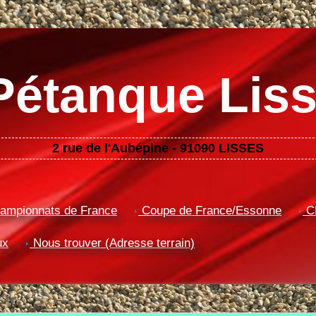
Pétanque Liss
2 rue de l'Aubépine - 91090 LISSES
ampionnats de France
Coupe de France/Essonne
CD
ux
Nous trouver (Adresse terrain)