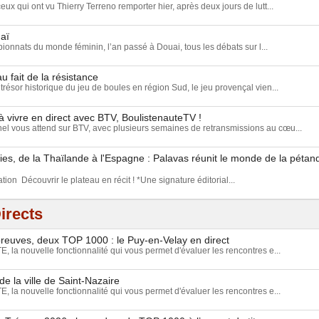
eux qui ont vu Thierry Terreno remporter hier, après deux jours de lutt...
aï
onnats du monde féminin, l’an passé à Douai, tous les débats sur l...
u fait de la résistance
trésor historique du jeu de boules en région Sud, le jeu provençal vien...
 vivre en direct avec BTV, BoulistenauteTV !
l vous attend sur BTV, avec plusieurs semaines de retransmissions au cœu...
s, de la Thaïlande à l'Espagne : Palavas réunit le monde de la pétan
tion Découvrir le plateau en récit ! *Une signature éditorial...
irects
épreuves, deux TOP 1000 : le Puy-en-Velay en direct
 la nouvelle fonctionnalité qui vous permet d'évaluer les rencontres e...
e la ville de Saint-Nazaire
 la nouvelle fonctionnalité qui vous permet d'évaluer les rencontres e...