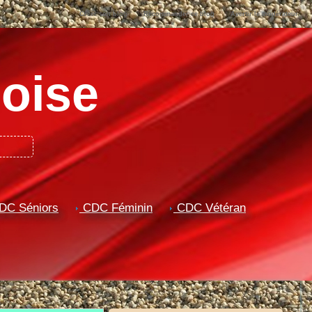
Créer son blog
Recommander ce blog
Avertir le modérateur
oise
C Séniors
CDC Féminin
CDC Vétéran