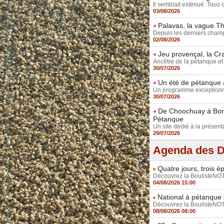
Il semblait exténué. Tous c
03/08/2026
Palavas, la vague Th
Depuis les derniers champi
02/08/2026
Jeu provençal, la Cra
Ancêtre de la pétanque et 
30/07/2026
Un été de pétanque à
Un programme exceptionne
30/07/2026
De Choochuay à Borie
Pétanque
Un site dédié à la présenta
29/07/2026
Agenda des D
Quatre jours, trois 
Découvrez la BoulisteNOTE,
04/08/2026 15:00
National à pétanque d
Découvrez la BoulisteNOTE,
08/08/2026 08:00