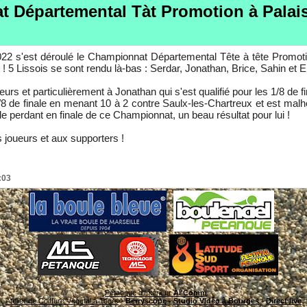
 Départemental Tàt Promotion à Palais
2022 s'est déroulé le Championnat Départemental Tête à tête Promot
! 5 Lissois se sont rendu là-bas : Serdar, Jonathan, Brice, Sahin et E
ueurs et particulièrement à Jonathan qui s'est qualifié pour les 1/8 de f
/8 de finale en menant 10 à 2 contre Saulx-les-Chartreux et est mal
e le perdant en finale de ce Championnat, un beau résultat pour lui !
es joueurs et aux supporters !
9:03
-
Pétanque d'Intérieur
Al'Comm
Atelier de Coiffure Végétal à Tours
-
Berryscope
-
Studio Vidéo à Bourges
-
Direct live