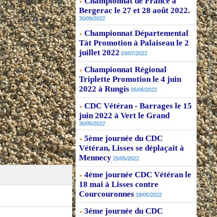
Championnat de France à
Bergerac le 27 et 28 août 2022.
30/09/2022
Championnat Départemental
Tàt Promotion à Palaiseau le 2
juillet 2022
03/07/2022
Championnat Régional
Triplette Promotion le 4 juin
2022 à Rungis
05/06/2022
CDC Vétéran - Barrages le 15
juin 2022 à Vert le Grand
30/05/2022
5ème journée du CDC
Vétéran, Lisses se déplaçait à
Mennecy
25/05/2022
4ème journée CDC Vétéran le
18 mai à Lisses contre
Courcouronnes
18/05/2022
3éme journée du CDC