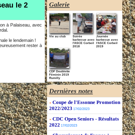
Galerie
eau le 2
ion à Palaiseau, avec
rdal.
Vie au club
Soirée
Journée
inale le lendemain !
barbecue avec
barbecue avec
l'ASCE Corbeil
l'ASCE Corbeil
heureusement rester à
2018
2019
CDF Doublette
Féminin 2019
Rumilly
Dernières notes
Coupe de l'Essonne Promotion
2022/2023
17/02/2023
CDC Open Seniors - Résultats
2022
17/02/2023