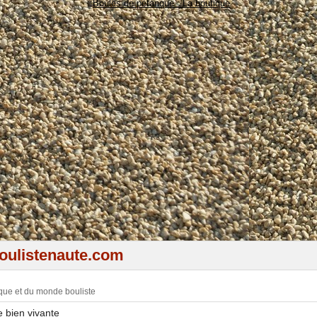
::
Boules de pétanque : La boutique
ulistenaute.com
nque et du monde bouliste
 bien vivante