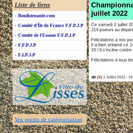
Liste de liens
Championnat
juillet 2022
Boulistenaute.com
Ce samedi 2 juillet 
Comité d'Île de France F.F.P.J.P
214 joueurs au départ 
Comité de l'Essone F.F.P.J.P
Félicitations à nos jo
Il a bien entamé ce 1
F.F.P.J.P
10 ! Il s'incline contr
F.I.P.J.P
Félicitations à tous l
{0}
3 Juillet 2022 - 1
Vos points de catégorisation