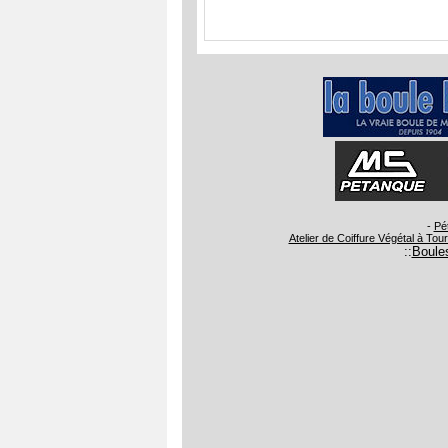
-
Pé
Atelier de Coiffure Végétal à Tou
::
Boules