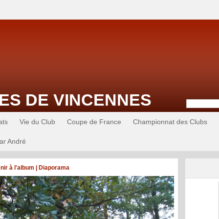
ES DE VINCENNES
ats
Vie du Club
Coupe de France
Championnat des Clubs
ar André
nir à l'album
|
Diaporama