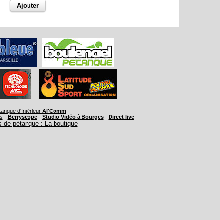
tanque d'Intérieur
Al'Comm
rs
-
Berryscope
-
Studio Vidéo à Bourges
-
Direct live
 de pétanque : La boutique