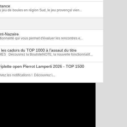
stance
u jeu de boules en région Sud, le jeu provençal vien...
int-Nazaire
onnalité qui vous permet d'évaluer les rencontres e...
les cadors du TOP 1000 à l’assaut du titre
écouvrez la BoulisteNOTE, la nouvelle fonctionnalit...
triplette open Pierrot Lamperti 2026 - TOP 1500
z les notifications ! Découvrez l...