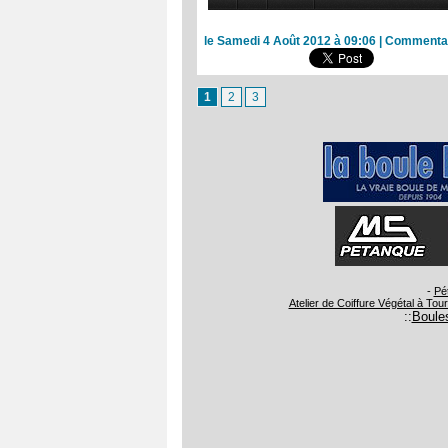
le Samedi 4 Août 2012 à 09:06
|
Commentai
1
2
3
-
Pé
Atelier de Coiffure Végétal à Tou
::
Boules