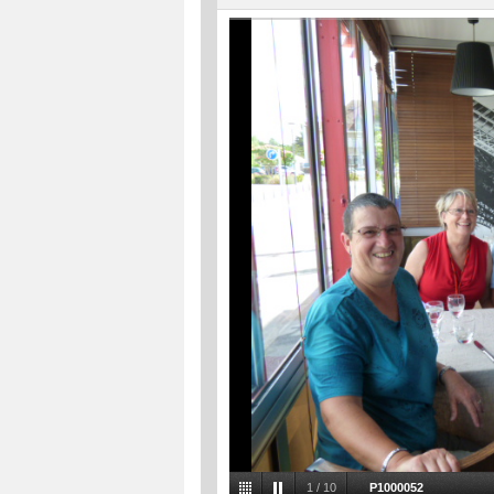
1
/
10
P1000052