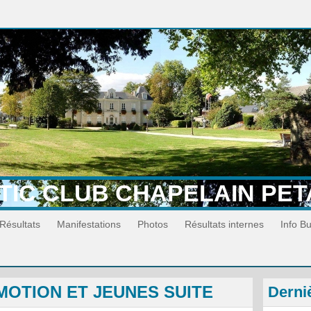
TIC CLUB CHAPELAIN PE
Résultats
Manifestations
Photos
Résultats internes
Info B
OTION ET JEUNES SUITE
Derni