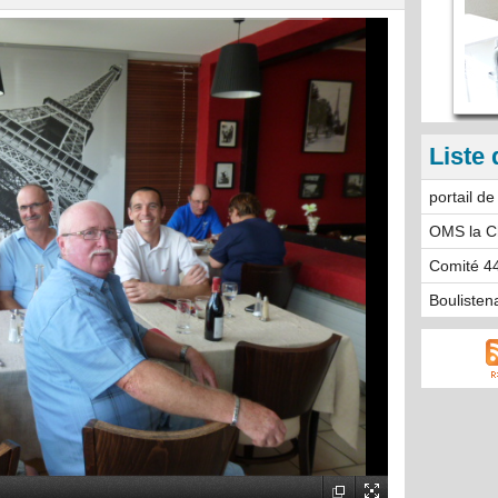
Liste 
portail d
OMS la Ch
Comité 4
Boulisten