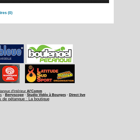
res (0)
tanque d'Intérieur
Al'Comm
rs
-
Berryscope
-
Studio Vidéo à Bourges
-
Direct live
 de pétanque : La boutique