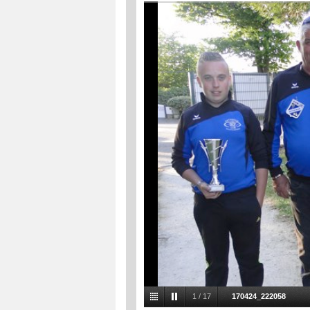
1
/
17
170424_222058