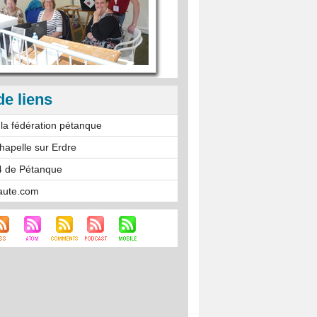
de liens
e la fédération pétanque
apelle sur Erdre
4 de Pétanque
aute.com