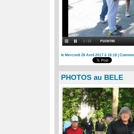
1
/
22
P1030785
le Mercredi 26 Avril 2017 à 18:18
|
Comment
PHOTOS au BELE