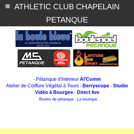
ATHLETIC CLUB CHAPELAIN
PETANQUE
-
Pétanque d'Intérieur
Al'Comm
Atelier de Coiffure Végétal à Tours
-
Berryscope
-
Studio
Vidéo à Bourges
-
Direct live
::
Boules de pétanque : La boutique