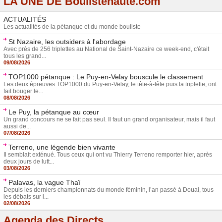
LA UNE DE Boulistenaute.com
ACTUALITÉS
Les actualités de la pétanque et du monde bouliste
St Nazaire, les outsiders à l'abordage
Avec près de 256 triplettes au National de Saint-Nazaire ce week-end, c'était
tous les grand...
09/08/2026
TOP1000 pétanque : Le Puy-en-Velay bouscule le classement
Les deux épreuves TOP1000 du Puy-en-Velay, le tête-à-tête puis la triplette, ont
fait bouger le...
08/08/2026
Le Puy, la pétanque au cœur
Un grand concours ne se fait pas seul. Il faut un grand organisateur, mais il faut
aussi de...
07/08/2026
Terreno, une légende bien vivante
Il semblait exténué. Tous ceux qui ont vu Thierry Terreno remporter hier, après
deux jours de lutt...
03/08/2026
Palavas, la vague Thaï
Depuis les derniers championnats du monde féminin, l’an passé à Douai, tous
les débats sur l...
02/08/2026
Agenda des Directs