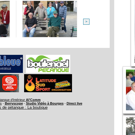
>
tanque d'Intérieur
Al'Comm
rs
-
Berryscope
-
Studio Vidéo à Bourges
-
Direct live
 de pétanque : La boutique