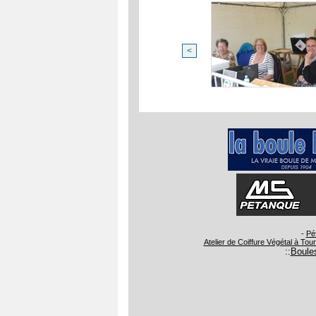
<
-
Pé
Atelier de Coiffure Végétal à Tou
::
Boules