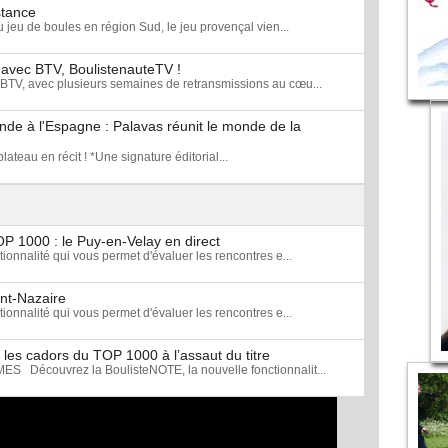
stance
u jeu de boules en région Sud, le jeu provençal vien...
 avec BTV, BoulistenauteTV !
BTV, avec plusieurs semaines de retransmissions au cœu...
nde à l'Espagne : Palavas réunit le monde de la
ateau en récit ! *Une signature éditorial...
OP 1000 : le Puy-en-Velay en direct
onnalité qui vous permet d'évaluer les rencontres e...
int-Nazaire
onnalité qui vous permet d'évaluer les rencontres e...
les cadors du TOP 1000 à l’assaut du titre
écouvrez la BoulisteNOTE, la nouvelle fonctionnalit...