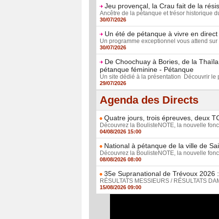
Jeu provençal, la Crau fait de la rési
Ancêtre de la pétanque et trésor historique d
30/07/2026
Un été de pétanque à vivre en direct
Un programme exceptionnel vous attend sur 
30/07/2026
De Choochuay à Bories, de la Thaïla
pétanque féminine - Pétanque
Un site dédié à la présentation Découvrir le pl
29/07/2026
Agenda des Directs
Quatre jours, trois épreuves, deux T
Découvrez la BoulisteNOTE, la nouvelle foncti
04/08/2026 15:00
National à pétanque de la ville de Sa
Découvrez la BoulisteNOTE, la nouvelle foncti
08/08/2026 08:00
35e Supranational de Trévoux 2026 : 
RÉSULTATS MESSIEURS / RÉSULTATS DAMES D
15/08/2026 09:00