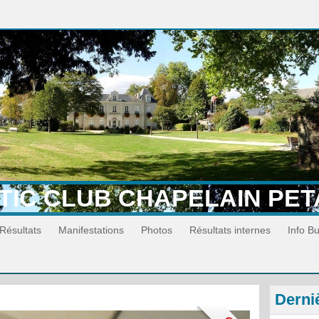
TIC CLUB CHAPELAIN PE
Résultats
Manifestations
Photos
Résultats internes
Info B
Derni