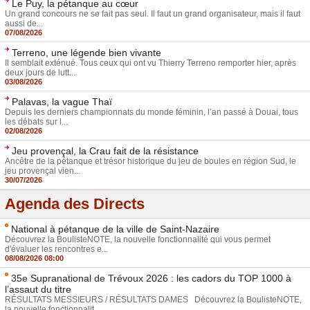
Le Puy, la pétanque au cœur
Un grand concours ne se fait pas seul. Il faut un grand organisateur, mais il faut
aussi de...
07/08/2026
Terreno, une légende bien vivante
Il semblait exténué. Tous ceux qui ont vu Thierry Terreno remporter hier, après
deux jours de lutt...
03/08/2026
Palavas, la vague Thaï
Depuis les derniers championnats du monde féminin, l’an passé à Douai, tous
les débats sur l...
02/08/2026
Jeu provençal, la Crau fait de la résistance
Ancêtre de la pétanque et trésor historique du jeu de boules en région Sud, le
jeu provençal vien...
30/07/2026
Agenda des Directs
National à pétanque de la ville de Saint-Nazaire
Découvrez la BoulisteNOTE, la nouvelle fonctionnalité qui vous permet
d'évaluer les rencontres e...
08/08/2026 08:00
35e Supranational de Trévoux 2026 : les cadors du TOP 1000 à
l’assaut du titre
RÉSULTATS MESSIEURS / RÉSULTATS DAMES Découvrez la BoulisteNOTE,
la nouvelle fonctionnalit...