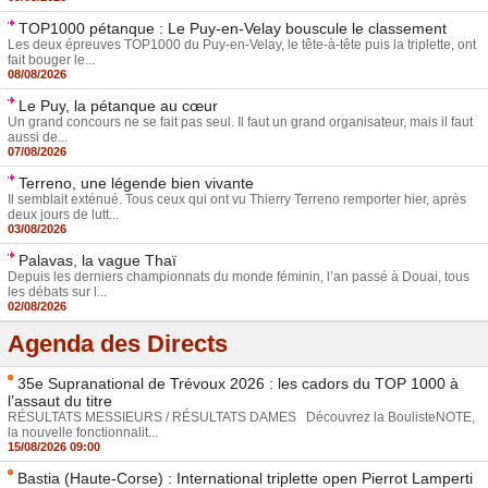
TOP1000 pétanque : Le Puy-en-Velay bouscule le classement
Les deux épreuves TOP1000 du Puy-en-Velay, le tête-à-tête puis la triplette, ont
fait bouger le...
08/08/2026
Le Puy, la pétanque au cœur
Un grand concours ne se fait pas seul. Il faut un grand organisateur, mais il faut
aussi de...
07/08/2026
Terreno, une légende bien vivante
Il semblait exténué. Tous ceux qui ont vu Thierry Terreno remporter hier, après
deux jours de lutt...
03/08/2026
Palavas, la vague Thaï
Depuis les derniers championnats du monde féminin, l’an passé à Douai, tous
les débats sur l...
02/08/2026
Agenda des Directs
35e Supranational de Trévoux 2026 : les cadors du TOP 1000 à
l’assaut du titre
RÉSULTATS MESSIEURS / RÉSULTATS DAMES Découvrez la BoulisteNOTE,
la nouvelle fonctionnalit...
15/08/2026 09:00
Bastia (Haute-Corse) : International triplette open Pierrot Lamperti