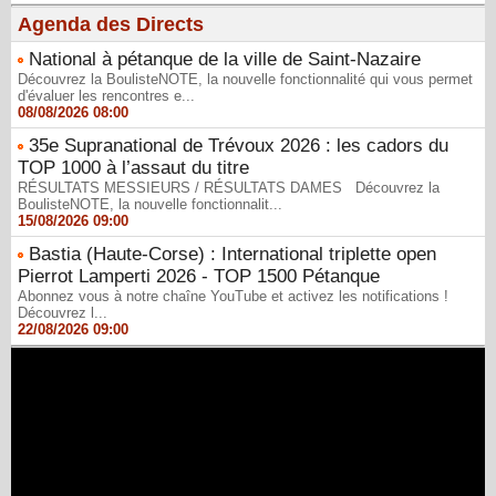
Agenda des Directs
National à pétanque de la ville de Saint-Nazaire
Découvrez la BoulisteNOTE, la nouvelle fonctionnalité qui vous permet
d'évaluer les rencontres e...
08/08/2026 08:00
35e Supranational de Trévoux 2026 : les cadors du
TOP 1000 à l’assaut du titre
RÉSULTATS MESSIEURS / RÉSULTATS DAMES Découvrez la
BoulisteNOTE, la nouvelle fonctionnalit...
15/08/2026 09:00
Bastia (Haute-Corse) : International triplette open
Pierrot Lamperti 2026 - TOP 1500 Pétanque
Abonnez vous à notre chaîne YouTube et activez les notifications !
Découvrez l...
22/08/2026 09:00