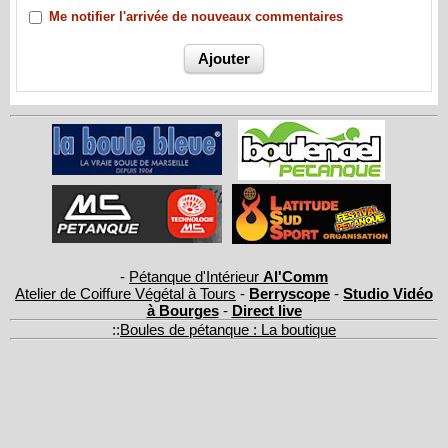
Me notifier l'arrivée de nouveaux commentaires
-
Pétanque d'Intérieur
Al'Comm
Atelier de Coiffure Végétal à Tours
-
Berryscope
-
Studio Vidéo
à Bourges
-
Direct live
::
Boules de pétanque : La boutique