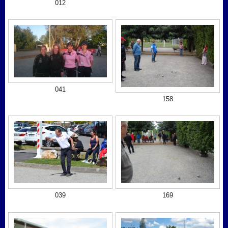
012
041
158
169
039