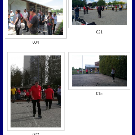
021
004
015
022