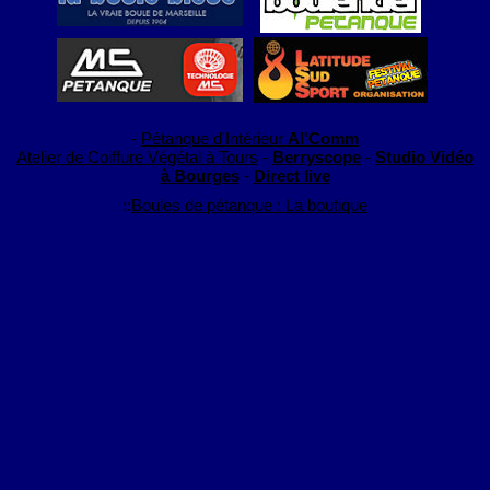
-
Pétanque d'Intérieur
Al'Comm
Atelier de Coiffure Végétal à Tours
-
Berryscope
-
Studio Vidéo
à Bourges
-
Direct live
::
Boules de pétanque : La boutique