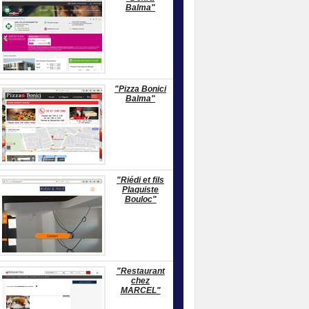
Balma"
"Pizza Bonici
Balma"
"Riédi et fils
Plaquiste
Bouloc"
"Restaurant
chez
MARCEL"