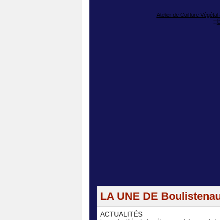
Atelier de Coiffure Végétal
::
B
LA UNE DE Boulistena
ACTUALITÉS