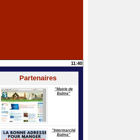
11:40
Partenaires
"Mairie de
Balma"
"Intermarché
Balma"