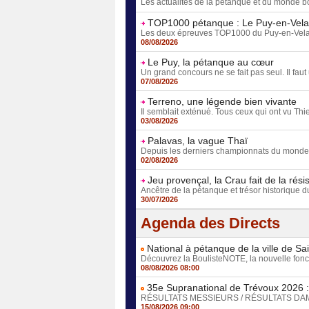
Les actualités de la pétanque et du monde bo
TOP1000 pétanque : Le Puy-en-Vela
Les deux épreuves TOP1000 du Puy-en-Velay, le 
08/08/2026
Le Puy, la pétanque au cœur
Un grand concours ne se fait pas seul. Il faut 
07/08/2026
Terreno, une légende bien vivante
Il semblait exténué. Tous ceux qui ont vu Thie
03/08/2026
Palavas, la vague Thaï
Depuis les derniers championnats du monde fé
02/08/2026
Jeu provençal, la Crau fait de la rési
Ancêtre de la pétanque et trésor historique d
30/07/2026
Agenda des Directs
National à pétanque de la ville de Sa
Découvrez la BoulisteNOTE, la nouvelle foncti
08/08/2026 08:00
35e Supranational de Trévoux 2026 : 
RÉSULTATS MESSIEURS / RÉSULTATS DAMES D
15/08/2026 09:00