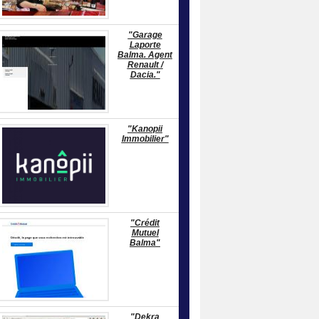
"Garage
Laporte
Balma. Agent
Renault /
Dacia."
"Kanopii
Immobilier"
"Crédit
Mutuel
Balma"
"Dekra