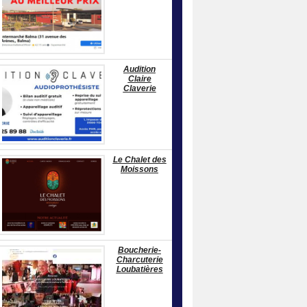
Audition
Claire
Claverie
Le Chalet des
Moissons
Boucherie-
Charcuterie
Loubatières