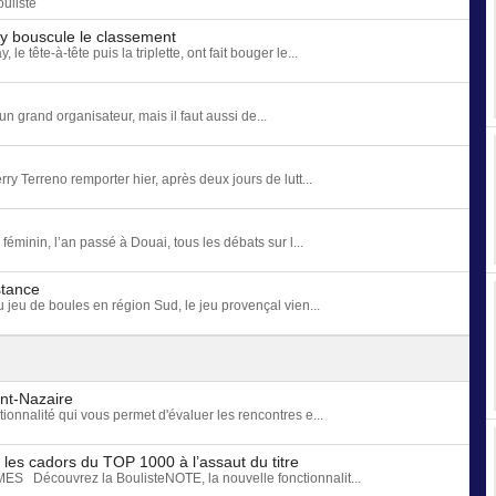
uliste
y bouscule le classement
tête-à-tête puis la triplette, ont fait bouger le...
un grand organisateur, mais il faut aussi de...
rry Terreno remporter hier, après deux jours de lutt...
minin, l’an passé à Douai, tous les débats sur l...
stance
u jeu de boules en région Sud, le jeu provençal vien...
int-Nazaire
onnalité qui vous permet d'évaluer les rencontres e...
les cadors du TOP 1000 à l’assaut du titre
écouvrez la BoulisteNOTE, la nouvelle fonctionnalit...