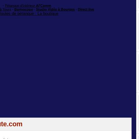
-
Pétanque d'Intérieur
Al'Comm
 à Tours
-
Berryscope
-
Studio Vidéo à Bourges
-
Direct live
oules de pétanque : La boutique
ute.com