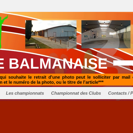
E BALMANAISE
qui souhaite le retrait d'une photo peut le solliciter par mail
m et le numéro de la photo, ou le titre de l'article***
Les championnats
Championnat des Clubs
Contacts / 