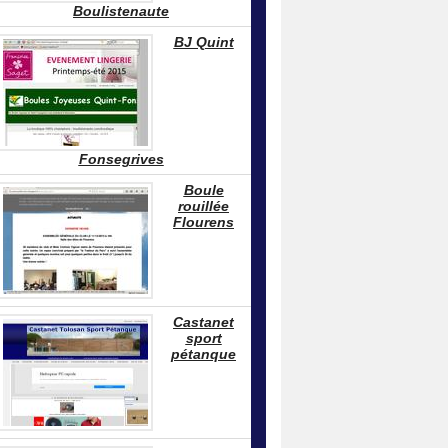
Boulistenaute
BJ Quint
Fonsegrives
Boule
rouillée
Flourens
Castanet
sport
pétanque