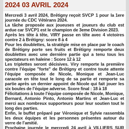
2024 03 AVRIL 2024
Mercredi 3 avril 2024, Brétigny reçoit SVCP 1 pour la 1ere
journée du CDC Vétérans 2024.
La tâche proposée aux joueuses et joueurs du club est
ardue car SVCP1 est le champion de 3eme Division 2023.
Après les tête à tête, VIRY passe en tête avec 4 victoires
contre 2 à Brétigny: score 8 à 4
Pour les doublettes, la stratégie mise en place par le coach
de Brétigny porte ses fruits et Brétigny remporte deux
doublettes avec une dernière partie qui a tenu tous les
spectateurs en haleine : Score 12 à 12
Les triplettes seront décisives. Viry remporte la première
contre l'équipe "forte" de Brétigny et contre toute attente
l'équipe composée de Nicole, Monique et Jean-Luc
caracole en tête tout le long de sa partie et remporte sa
partie après un dernier appoint de Nicole qui fait jouer les
six boules de l'équipe adverse. Score final : 18 à 18
Félicitations à toute l'équipe composée de Nicole, Monique,
Bernard, Antonio Pinto, Antonio Martins et Jean-Luc et
merci aux nombreux supporteurs pour leur soutien tout le
long des parties.
Enfin, le buffet préparé par Véronique et Sylvie rassembla
les deux équipes et les personnes présentes autour du
verre de l'amitié.
Prochaine journée le mercredi 24 avril à VILLIERS SUR