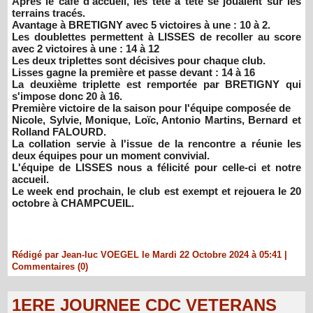
Après le café d'accueil, les tête à tête se jouaient sur les
terrains tracés.
Avantage à BRETIGNY avec 5 victoires à une : 10 à 2.
Les doublettes permettent à LISSES de recoller au score
avec 2 victoires à une : 14 à 12
Les deux triplettes sont décisives pour chaque club.
Lisses gagne la première et passe devant : 14 à 16
La deuxième triplette est remportée par BRETIGNY qui
s'impose donc 20 à 16.
Première victoire de la saison pour l'équipe composée de
Nicole, Sylvie, Monique, Loïc, Antonio Martins, Bernard et
Rolland FALOURD.
La collation servie à l'issue de la rencontre a réunie les
deux équipes pour un moment convivial.
L'équipe de LISSES nous a félicité pour celle-ci et notre
accueil.
Le week end prochain, le club est exempt et rejouera le 20
octobre à CHAMPCUEIL.
Rédigé par Jean-luc VOEGEL le Mardi 22 Octobre 2024 à 05:41
|
Commentaires (0)
1ERE JOURNEE CDC VETERANS