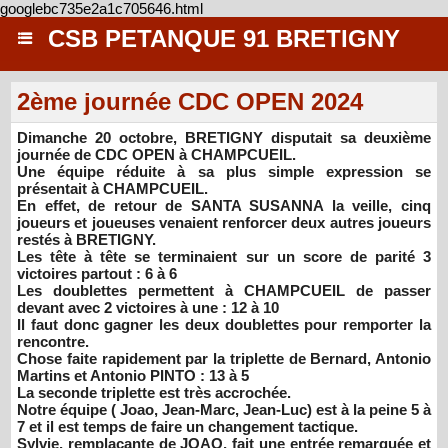
googlebc735e2a1c705646.html
CSB PETANQUE 91 BRETIGNY
2ème journée CDC OPEN 2024
Dimanche 20 octobre, BRETIGNY disputait sa deuxième
journée de CDC OPEN à CHAMPCUEIL.
Une équipe réduite à sa plus simple expression se
présentait à CHAMPCUEIL.
En effet, de retour de SANTA SUSANNA la veille, cinq
joueurs et joueuses venaient renforcer deux autres joueurs
restés à BRETIGNY.
Les tête à tête se terminaient sur un score de parité 3
victoires partout : 6 à 6
Les doublettes permettent à CHAMPCUEIL de passer
devant avec 2 victoires à une : 12 à 10
Il faut donc gagner les deux doublettes pour remporter la
rencontre.
Chose faite rapidement par la triplette de Bernard, Antonio
Martins et Antonio PINTO : 13 à 5
La seconde triplette est très accrochée.
Notre équipe ( Joao, Jean-Marc, Jean-Luc) est à la peine 5 à
7 et il est temps de faire un changement tactique.
Sylvie, remplaçante de JOAO, fait une entrée remarquée et