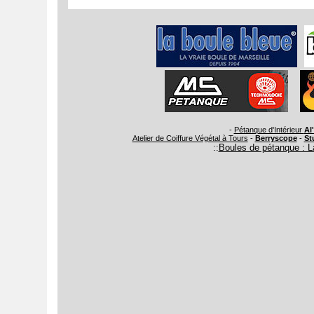
-
Pétanque d'Intérieur
Al
Atelier de Coiffure Végétal à Tours
-
Berryscope
-
St
::
Boules de pétanque : L