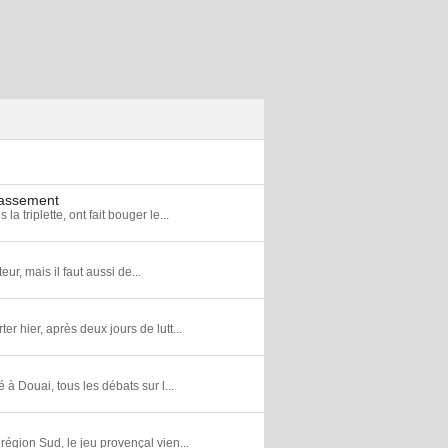
lassement
 triplette, ont fait bouger le...
ur, mais il faut aussi de...
r hier, après deux jours de lutt...
 Douai, tous les débats sur l...
région Sud, le jeu provençal vien...