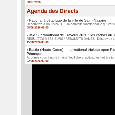
30/07/2026
Agenda des Directs
National à pétanque de la ville de Saint-Nazaire
Découvrez la BoulisteNOTE, la nouvelle fonctionnalité qui vous 
08/08/2026 08:00
35e Supranational de Trévoux 2026 : les cadors du T
RÉSULTATS MESSIEURS / RÉSULTATS DAMES Découvrez la Bouli
15/08/2026 09:00
Bastia (Haute-Corse) : International triplette open 
Pétanque
Abonnez vous à notre chaîne YouTube et activez les notification
22/08/2026 09:00