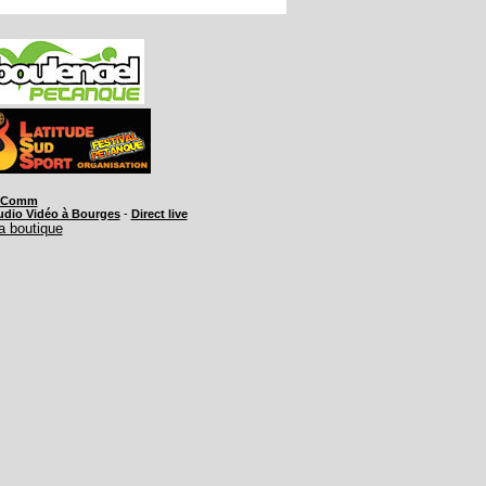
'Comm
udio Vidéo à Bourges
-
Direct live
a boutique