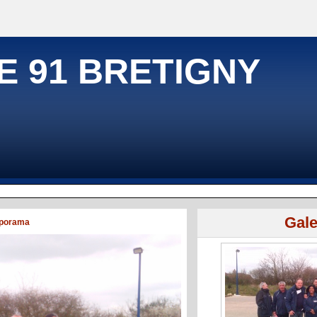
E 91 BRETIGNY
Gale
porama