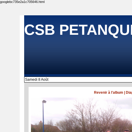
googlebc735e2a1c705646.html
CSB PETANQU
Samedi 8 Août
Revenir à l'album
|
Dia