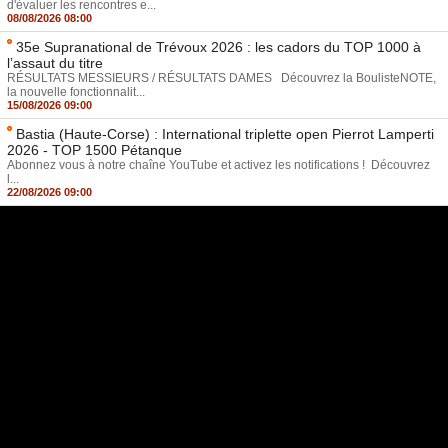
d'évaluer les rencontres e...
08/08/2026 08:00
35e Supranational de Trévoux 2026 : les cadors du TOP 1000 à
l’assaut du titre
RÉSULTATS MESSIEURS / RÉSULTATS DAMES Découvrez la BoulisteNOTE,
la nouvelle fonctionnalit...
15/08/2026 09:00
Bastia (Haute-Corse) : International triplette open Pierrot Lamperti
2026 - TOP 1500 Pétanque
Abonnez vous à notre chaîne YouTube et activez les notifications ! Découvrez
l...
22/08/2026 09:00