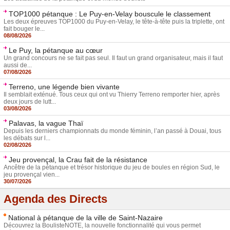
TOP1000 pétanque : Le Puy-en-Velay bouscule le classement
Les deux épreuves TOP1000 du Puy-en-Velay, le tête-à-tête puis la triplette, ont
fait bouger le...
08/08/2026
Le Puy, la pétanque au cœur
Un grand concours ne se fait pas seul. Il faut un grand organisateur, mais il faut
aussi de...
07/08/2026
Terreno, une légende bien vivante
Il semblait exténué. Tous ceux qui ont vu Thierry Terreno remporter hier, après
deux jours de lutt...
03/08/2026
Palavas, la vague Thaï
Depuis les derniers championnats du monde féminin, l’an passé à Douai, tous
les débats sur l...
02/08/2026
Jeu provençal, la Crau fait de la résistance
Ancêtre de la pétanque et trésor historique du jeu de boules en région Sud, le
jeu provençal vien...
30/07/2026
Agenda des Directs
National à pétanque de la ville de Saint-Nazaire
Découvrez la BoulisteNOTE, la nouvelle fonctionnalité qui vous permet