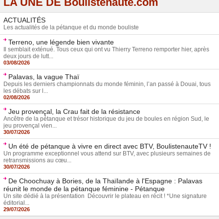
LA UNE DE Boulistenaute.com
ACTUALITÉS
Les actualités de la pétanque et du monde bouliste
Terreno, une légende bien vivante
Il semblait exténué. Tous ceux qui ont vu Thierry Terreno remporter hier, après
deux jours de lutt...
03/08/2026
Palavas, la vague Thaï
Depuis les derniers championnats du monde féminin, l’an passé à Douai, tous
les débats sur l...
02/08/2026
Jeu provençal, la Crau fait de la résistance
Ancêtre de la pétanque et trésor historique du jeu de boules en région Sud, le
jeu provençal vien...
30/07/2026
Un été de pétanque à vivre en direct avec BTV, BoulistenauteTV !
Un programme exceptionnel vous attend sur BTV, avec plusieurs semaines de
retransmissions au cœu...
30/07/2026
De Choochuay à Bories, de la Thaïlande à l'Espagne : Palavas
réunit le monde de la pétanque féminine - Pétanque
Un site dédié à la présentation Découvrir le plateau en récit ! *Une signature
éditorial...
29/07/2026