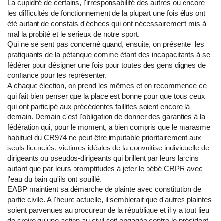
La cupidité de certains, l'irresponsabilité des autres ou encore
les difficultés de fonctionnement de la plupart une fois élus ont
été autant de constats d'échecs qui ont nécessairement mis à
mal la probité et le sérieux de notre sport.
Qui ne se sent pas concerné quand, ensuite, on présente les
pratiquants de la pétanque comme étant des incapacitants à se
fédérer pour désigner une fois pour toutes des gens dignes de
confiance pour les représenter.
A chaque élection, on prend les mêmes et on recommence ce
qui fait bien penser que la place est bonne pour que tous ceux
qui ont participé aux précédentes faillites soient encore là
demain. Demain c'est l'obligation de donner des garanties à la
fédération qui, pour le moment, a bien compris que le marasme
habituel du CR974 ne peut être imputable prioritairement aux
seuls licenciés, victimes idéales de la convoitise individuelle de
dirigeants ou pseudos-dirigeants qui brillent par leurs larcins
autant que par leurs promptitudes à jeter le bébé CRPR avec
l'eau du bain qu'ils ont souillé.
EABP maintient sa démarche de plainte avec constitution de
partie civile. A l'heure actuelle, il semblerait que d'autres plaintes
soient parvenues au procureur de la république et il y a tout lieu
de croire qu'une action au civil soit engagée contre le président