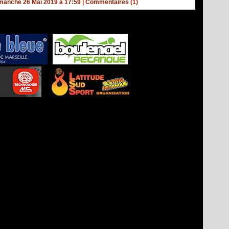
manche 26 Mai 2019 à 17:59
|
Commentaires (1)
-
Pétanque d'Intérieur
Al'Comm
Tours
-
Berryscope
-
Studio Vidéo à Bourges
-
Direct live
les de pétanque : La boutique