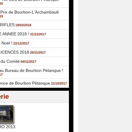
20
Prix de Bourbon-L'Archambault
19
RIFLES
19/02/2018
 ANNEE 2018 !
31/12/2017
 Noël !
22/12/2017
LICENCES 2018
26/11/2017
du Comité
04/11/2017
u Bureau de Bourbon Pétanque !
17
ence de Bourbon Pétanque
21/10/2017
rie
O 2013