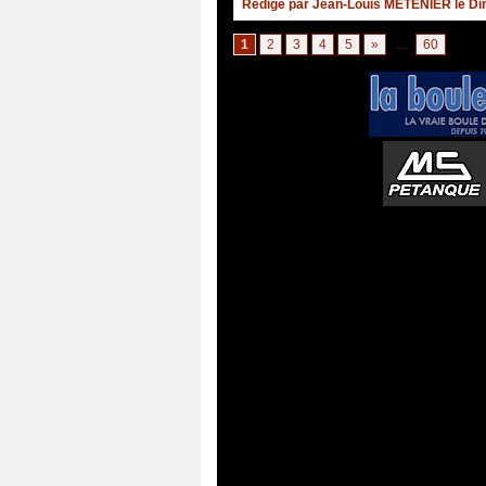
Rédigé par Jean-Louis METENIER le Di
1
2
3
4
5
»
...
60
Atelier de Coiffure Végétal à 
::
Bou