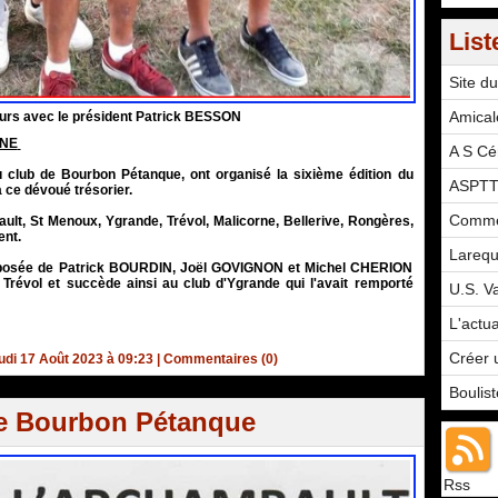
List
Site du
Amical
urs avec le président Patrick BESSON
ANE
A S Cér
 club de Bourbon Pétanque, ont organisé la sixième édition du
ASPTT
ce dévoué trésorier.
Comme
ult, St Menoux, Ygrande, Trévol, Malicorne, Bellerive, Rongères,
ent.
Larequi
composée de Patrick BOURDIN, Joël GOVIGNON et Michel CHERION
 Trévol et succède ainsi au club d'Ygrande qui l'avait remporté
U.S. V
L'actu
Créer 
di 17 Août 2023 à 09:23
|
Commentaires (0)
Boulis
e Bourbon Pétanque
Rss