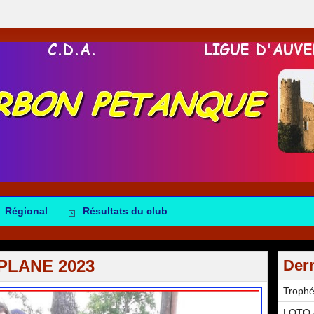
Régional
Résultats du club
 PLANE 2023
Dern
Troph
LOTO -