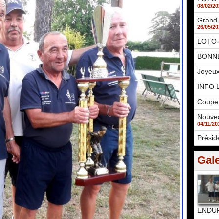
08/02/20
Grand-
26/05/20
LOTO-
BONNE
Joyeux
INFO 
Coupe 
Nouvea
04/11/20
Présid
Gale
ENDUR