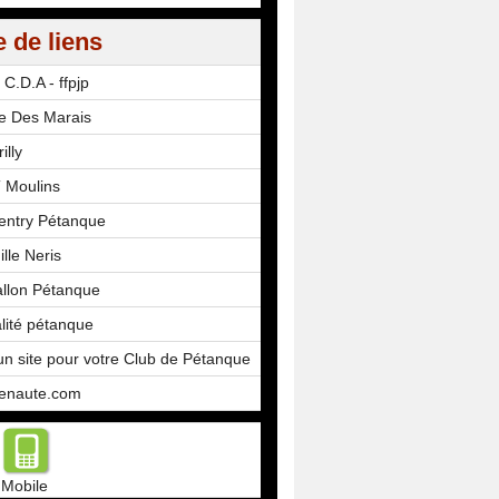
e de liens
 C.D.A - ffpjp
e Des Marais
illy
 Moulins
ntry Pétanque
lle Neris
allon Pétanque
alité pétanque
un site pour votre Club de Pétanque
tenaute.com
Mobile