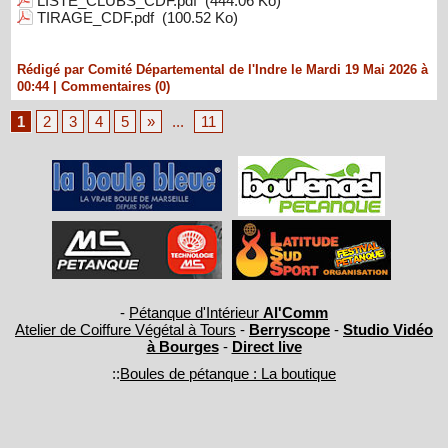
LISTE_CLUBS_CDF.pdf
(444.06 Ko)
TIRAGE_CDF.pdf
(100.52 Ko)
Rédigé par Comité Départemental de l'Indre le Mardi 19 Mai 2026 à
00:44
|
Commentaires (0)
1
2
3
4
5
»
...
11
-
Pétanque d'Intérieur
Al'Comm
Atelier de Coiffure Végétal à Tours
-
Berryscope
-
Studio Vidéo
à Bourges
-
Direct live
::
Boules de pétanque : La boutique