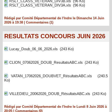
RSLT_CLASS_VETERAN_DIV3B.xls
(96 Ko)
RSLT_CLASS_VETERAN_DIV3A.xls
(96 Ko)
Rédigé par Comité Départemental de l'Indre le Dimanche 14 Juin
2026 à 19:38
|
Commentaires (1)
RESULTATS CONCOURS JUIN 2026
Lucay_Doub_06_06_2026.xls
(243 Ko)
CLION_07062026_DOUB_ResultatsABC.xls
(243 Ko)
VATAN_17062026_DOUBVET_RésultatsABC.xls
(240.5
Ko)
VILLEDIEU_20062026_DOUB_RésultatsABC.xls
(243 Ko)
Rédigé par Comité Départemental de l'Indre le Lundi 8 Juin 2026 à
20:05
|
Commentaires (0)