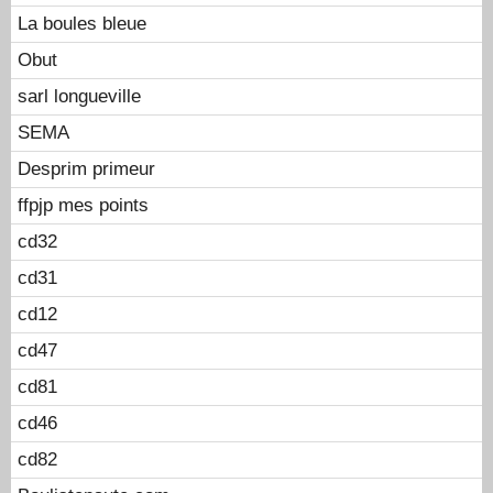
La boules bleue
Obut
sarl longueville
SEMA
Desprim primeur
ffpjp mes points
cd32
cd31
cd12
cd47
cd81
cd46
cd82