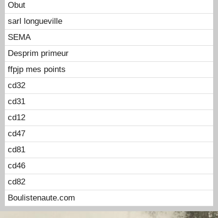
Obut
sarl longueville
SEMA
Desprim primeur
ffpjp mes points
cd32
cd31
cd12
cd47
cd81
cd46
cd82
Boulistenaute.com