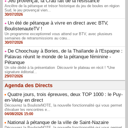
Jeu provençal, la Crau fait de la résistance
Ancêtre de la pétanque et trésor historique du jeu de boules en région
Sud, le jeu provençal vien...
30/07/2026
Un été de pétanque à vivre en direct avec BTV,
BoulistenauteTV !
Un programme exceptionnel vous attend sur BTV, avec plusieurs
semaines de retransmissions au cœu...
30/07/2026
De Choochuay à Bories, de la Thaïlande à l'Espagne :
Palavas réunit le monde de la pétanque féminine -
Pétanque
Un site dédié à la présentation Découvrir le plateau en récit ! *Une
signature éditorial...
29/07/2026
Agenda des Directs
Quatre jours, trois épreuves, deux TOP 1000 : le Puy-
en-Velay en direct
Découvrez la BoulisteNOTE, la nouvelle fonctionnalité qui vous permet
d'évaluer les rencontres e...
04/08/2026 15:00
National à pétanque de la ville de Saint-Nazaire
Découvrez la BoulisteNOTE, la nouvelle fonctionnalité qui vous permet