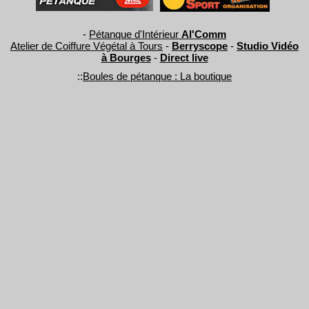
-
Pétanque d'Intérieur
Al'Comm
Atelier de Coiffure Végétal à Tours
-
Berryscope
-
Studio Vidéo
à Bourges
-
Direct live
::
Boules de pétanque : La boutique