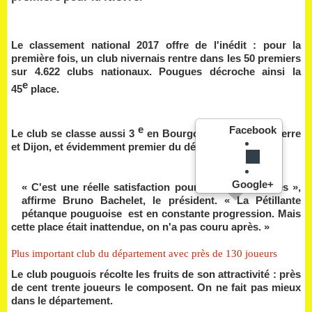
Le classement national 2017 offre de l'inédit : pour la
première fois, un club nivernais rentre dans les 50 premiers
sur 4.622 clubs nationaux. Pougues décroche ainsi la
e
45
place.
e
Facebook
Le club se classe aussi 3
en Bourgogne derrière Auxerre
et Dijon, et évidemment premier du département.
Google+
« C'est une réelle satisfaction pour tous les licenciés »,
affirme Bruno Bachelet, le président. «
La Pétillante
pétanque pouguoise
est en constante progression. Mais
cette place était inattendue, on n'a pas couru après. »
Plus important club du département avec près de 130 joueurs
Le club pouguois récolte les fruits de son attractivité : près
de cent trente joueurs le composent. On ne fait pas mieux
dans le département.