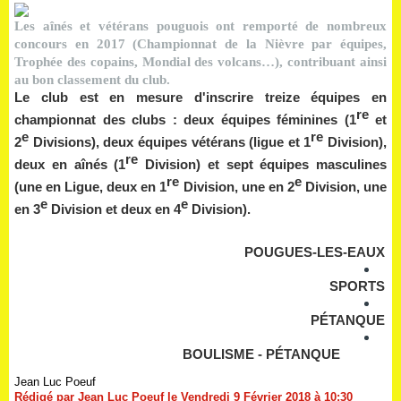
Les aînés et vétérans pouguois ont remporté de nombreux
concours en 2017 (Championnat de la Nièvre par équipes,
Trophée des copains, Mondial des volcans…), contribuant ainsi
au bon classement du club.
Le club est en mesure d'inscrire treize équipes en
re
championnat des clubs : deux équipes féminines (1
et
e
re
2
Divisions), deux équipes vétérans (ligue et 1
Division),
re
deux en aînés (1
Division) et sept équipes masculines
re
e
(une en Ligue, deux en 1
Division, une en 2
Division, une
e
e
en 3
Division et deux en 4
Division).
POUGUES-LES-EAUX
SPORTS
PÉTANQUE
BOULISME - PÉTANQUE
Jean Luc Poeuf
Rédigé par Jean Luc Poeuf le Vendredi 9 Février 2018 à 10:30