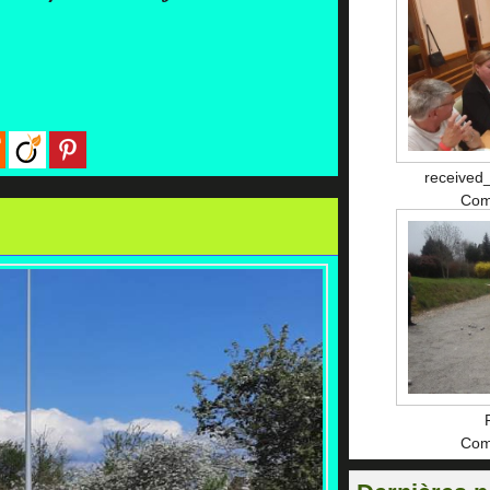
received
Com
Com