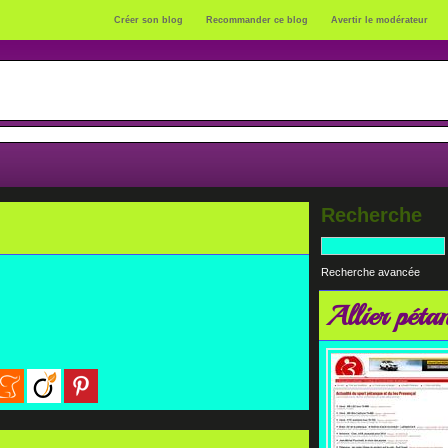
Créer son blog
Recommander ce blog
Avertir le modérateur
Recherche
Recherche avancée
Allier péta