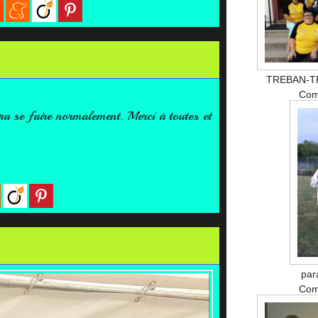
TREBAN-T
Com
ra se faire normalement. Merci à toutes et
par
Com