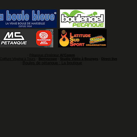
-
Pétanque d'Intérieur
Al'Comm
 Coiffure Végétal à Tours
-
Berryscope
-
Studio Vidéo à Bourges
-
Direct live
::
Boules de pétanque : La boutique