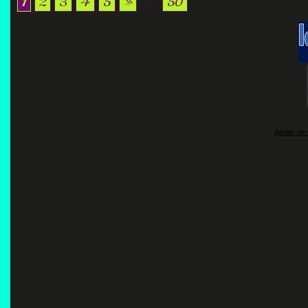
1
2
3
4
5
»
...
50
Atelier de