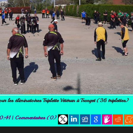
our les éliminatoires Triplette Vétéran à Tronget (36 triplettes)
00:41
|
Commentaires (0)