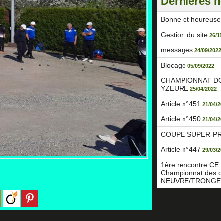
Dernières n
Bonne et heureus
Gestion du site
26/1
messages
24/09/202
Blocage
05/09/2022
CHAMPIONNAT D
YZEURE
25/04/2022
Article n°451
21/04/2
Article n°450
21/04/2
COUPE SUPER-P
Article n°447
29/03/2
1ère rencontre C
Championnat des 
NEUVRE/TRONGE