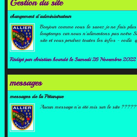
Gestion du site
changement d'administrateur
Bonjour comme vous le savez je ne fais plus 
longtemps car nous n'alimentons pas notre Sit
site et vous perdrez toutes les infos - voil
Rédigé par
christian hourdé
le Samedi 26 Novembre 2022
messages
messages de la Pétanque
Aucun message n'a été mis sur le site ????? 