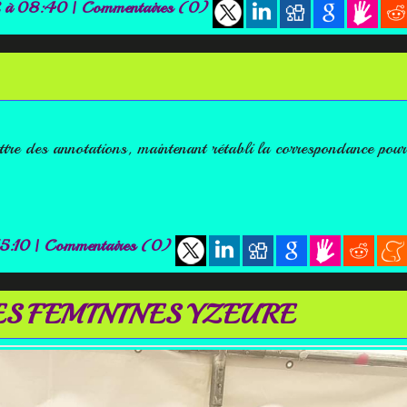
2 à 08:40
|
Commentaires (0)
tre des annotations, maintenant rétabli la correspondance pour
15:10
|
Commentaires (0)
S FEMININES YZEURE