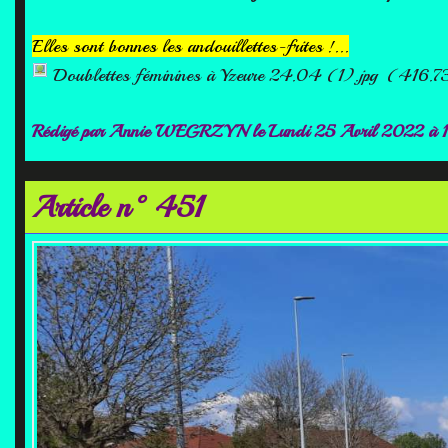
Elles sont bonnes les andouillettes-frites !...
Doublettes féminines à Yzeure 24.04 (1).jpg
(416.7
Rédigé par
Annie WEGRZYN
le Lundi 25 Avril 2022 à 
Article n°451