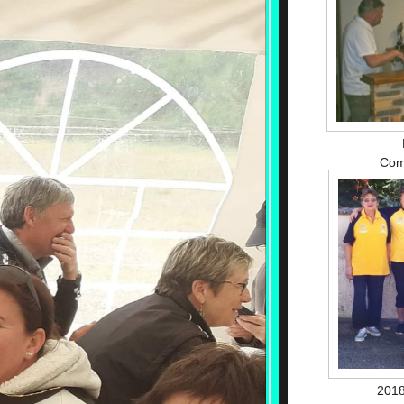
Com
201