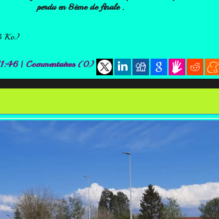
perdu en 8ème de finale .
3 Ko)
11:46
|
Commentaires (0)