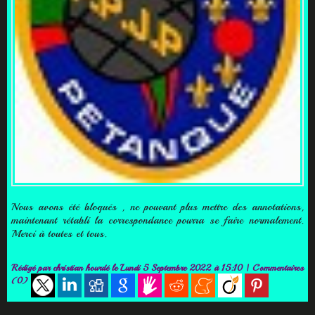
Nous avons été bloqués , ne pouvant plus mettre des annotations,
maintenant rétabli la correspondance pourra se faire normalement.
Merci à toutes et tous.
Rédigé par
christian hourdé
le Lundi 5 Septembre 2022 à 15:10
|
Commentaires
(0)