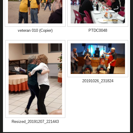
veteran 010 (Copier)
PTDC0048
20191026_231824
Resized_20191207_221443