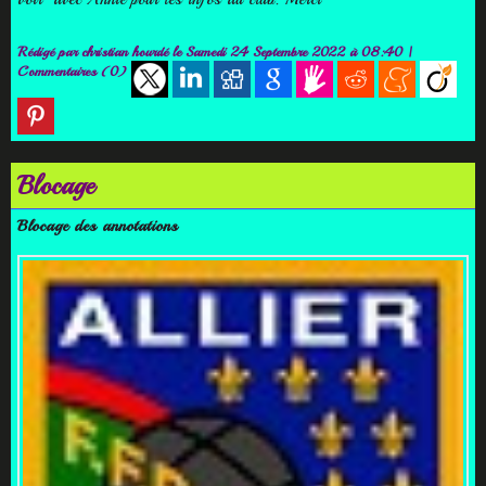
Rédigé par
christian hourdé
le Samedi 24 Septembre 2022 à 08:40
|
Commentaires (0)
Blocage
Blocage des annotations