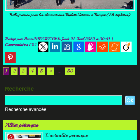
Belle journée pour les éliminatoires Triplette Vétéran à Tronget (36 triplettes)
Rédigé par
Annie WEGRZYN
le Jeudi 21 Avril 2022 à 00:41
|
Commentaires (0)
1
2
3
4
5
»
...
50
Recherche
Recherche avancée
Allier pétanque
L'actualité pétanque