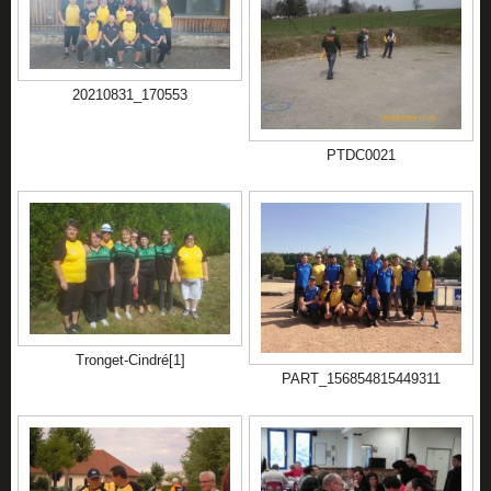
20210831_170553
PTDC0021
Tronget-Cindré[1]
PART_156854815449311