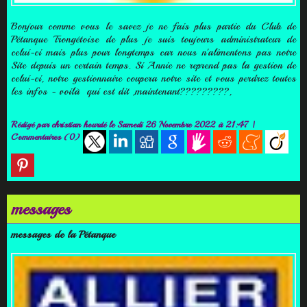
Bonjour comme vous le savez je ne fais plus partie du Club de
Pétanque Trongétoise de plus je suis toujours administrateur de
celui-ci mais plus pour longtemps car nous n'alimentons pas notre
Site depuis un certain temps. Si Annie ne reprend pas la gestion de
celui-ci, notre gestionnaire coupera notre site et vous perdrez toutes
les infos - voilà qui est dit ,maintenant?????????,
Rédigé par
christian hourdé
le Samedi 26 Novembre 2022 à 21:47
|
Commentaires (0)
messages
messages de la Pétanque