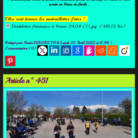
perdu en 8ème de finale .
Elles sont bonnes les andouillettes-frites !...
Doublettes féminines à Yzeure 24.04 (1).jpg
(416.73 Ko)
Rédigé par
Annie WEGRZYN
le Lundi 25 Avril 2022 à 11:46
|
Commentaires (0)
Article n°451